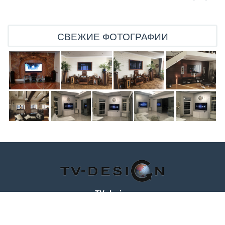
СВЕЖИЕ ФОТОГРАФИИ
TV-design
125319
,
Россия
,
г. Москва
,
ул. Черняховского, д.16
,
эт. 1, оф. 1104
Телефон: