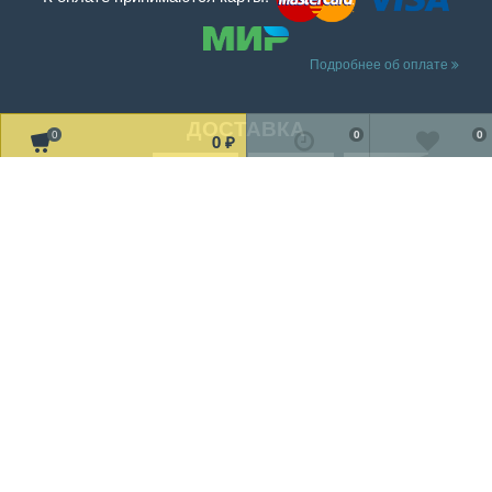
Подробнее об оплате
ДОСТАВКА
0
0
0
0
₽
Читать дальше о доставке
МЫ В СОЦ. СЕТЯХ
Рассказать друзьям!
2002-2019 © «TV Design» Все права защищены
Мы получаем и обрабатываем персональные данные посетителей