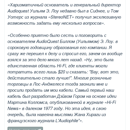
«Харизматичный основатель и генеральный директор
Audioquest Уильям Э. Лоу недавно был в Сиднее, и Том
Уотерс из журнала «StereoNET» получил эксклюзивную
возможность задать ему несколько вопросов».
«Особенно приятно было сесть и поговорить с
основателем AudioQuest Биллом (Уильямом) Э. Лоу. в
сороковую годовщину образования его компании. Я
сразу же перешел к делу и спросил его, зачем он вообще
взялся за это дело много лет назад. «Ну, это была
единственная область Hi-Fi, где клиенты могли
потратить всего лишь $20 и сказать: "Вау, вот это,
действительно стало лучше!". Многие розничные
торговцы в Лос-Анджелесе тогда звонили мне и
просили продать им мои кабели. Самый первый наш
кабель был разработан Дэйвом Гором на основе идеи
Мартина Колломса, опубликованной в журнале «Hi-Fi
News» в далеком 1977 году. Но эта идея, в свою
очередь, была навеяна мыслями Жана Хираги из
французского журнала L'Audiophile”».