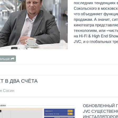
последних тенденциях 
Сокольского в московс
что объединяет функции
продажам. А значит, си
кинотеатра представля
технологиям, или «чист
на Hi-Fi & High End Sho
JVC, и о глобальных тр
дальше
Т В ДВА СЧЁТА
н Сосин
ОБНОВЛЕННЫЙ П
JVC СУЩЕСТВЕН
ИНСТАЛЛЯТОРО