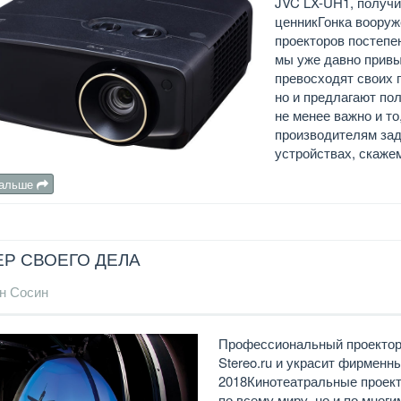
JVC LX-UH1, получ
ценникГонка вооруж
проекторов постепе
мы уже давно привы
превосходят своих 
но и предлагают по
не менее важно и то
производителям зад
устройствах, скажем
дальше
Р СВОЕГО ДЕЛА
н Сосин
Профессиональный проектор 
Stereo.ru и украсит фирменн
2018Кинотеатральные проект
по всему миру, но и по мног