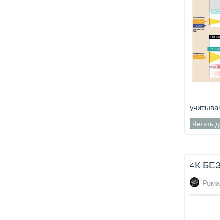
учитыва
Читать 
4К БЕ
Рома