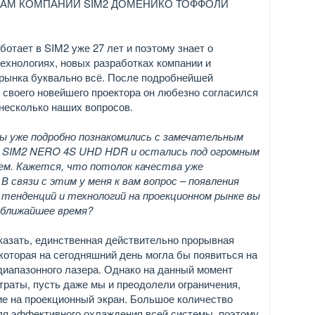
КАМ КОМПАНИИ SIM2 ДОМЕНИКО ТОФФОЛИ
ботает в SIM2 уже 27 лет и поэтому знает о
ехнологиях, новых разработках компании и
рынка буквально всё. После подробнейшей
 своего новейшего проектора он любезно согласился
 несколько наших вопросов.
ы уже подробно познакомились с замечательным
 SIM2 NERO 4S UHD HDR и остались под огромным
ем. Кажется, что потолок качества уже
В связи с этим у меня к вам вопрос – появления
 тенденций и технологий на проекционном рынке вы
 ближайшее время?
казать, единственная действительно прорывная
 которая на сегодняшний день могла бы появиться на
одиапазонного лазера. Однако на данный момент
траты, пусть даже мы и преодолели ограничения,
ие на проекционный экран. Большое количество
 для эффективного охлаждения всей системы, поэтому