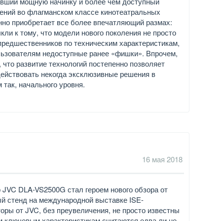
ивший мощную начинку и более чем доступный
ений во флагманском классе кинотеатральных
нно приобретает все более впечатляющий размах:
кли к тому, что модели нового поколения не просто
предшественников по техническим характеристикам,
льзователям недоступные ранее «фишки». Впрочем,
, что развитие технологий постепенно позволяет
ействовать некогда эксклюзивные решения в
 так, начального уровня.
16 мая 2018
JVC DLA-VS2500G стал героем нового обзора от
ый стенд на международной выставке ISE-
оры от JVC, без преувеличения, не просто известны
им ключевым характеристикам считаются едва ли не