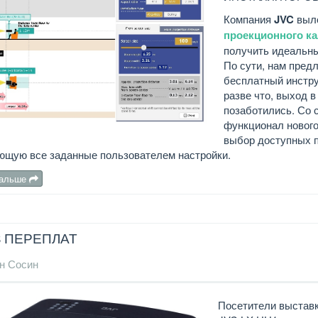
Компания
JVC
выл
проекционного к
получить идеальны
По сути, нам пред
бесплатный инстру
разве что, выход 
позаботились. Со 
функционал нового
выбор доступных п
ющую все заданные пользователем настройки.
дальше
З ПЕРЕПЛАТ
н Сосин
Посетители выставк