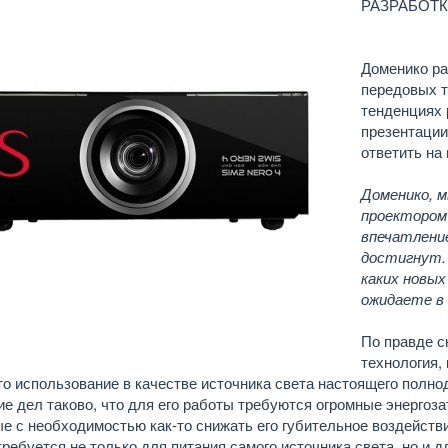
РАЗРАБОТ
Доменико ра
передовых т
тенденциях 
презентации
ответить на
Доменико, м
проектором
впечатлени
достигнут. 
каких новых
ожидаете в
По правде с
технология,
то использование в качестве источника света настоящего полн
е дел таково, что для его работы требуются огромные энергоза
е с необходимостью как-то снижать его губительное воздейств
требуется не только для питания самого источника света, но и