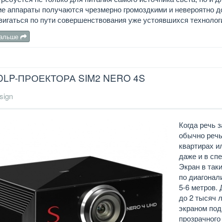
ие аппараты получаются чрезмерно громоздкими и невероятно до
игаться по пути совершенствования уже устоявшихся технолог
дальше
DLP-ПРОЕКТОРА SIM2 NERO 4S
sign
Когда речь 
обычно речь
квартирах и
даже и в сп
Экран в так
по диагонал
5-6 метров.
до 2 тысяч 
экраном под
прозрачного