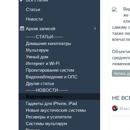
Ви
Статьи
же 
Новости
кл
самому с
Архив записей
также пе
-------СТАТЬИ-------
впечатле
Домашние кинотеатры
Мультирум
Объекти
Умный дом
среднег
Интернет и Wi-FI
люменов
Проектирование систем
Читать 
Видеонаблюдение и ОПС
Другие статьи
-------НОВОСТИ-------
Видеопроекторы
НЕ ВС
Гаджеты для iPhone, iPad
Макс
Новые акустические системы
Ресиверы и усилители
Системы мультирум
Разное