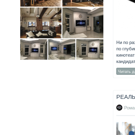
Ни по ра
по глуби
кинотеат
кандидат
Читать 
РЕАЛЬ
Рома