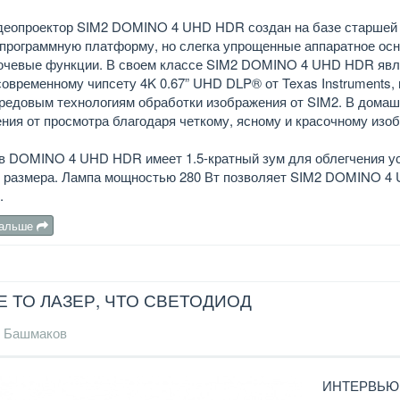
деопроектор SIM2 DOMINO 4 UHD HDR создан на базе старшей
программную платформу, но слегка упрощенные аппаратное осна
ючевые функции. В своем классе SIM2 DOMINO 4 UHD HDR явля
овременному чипсету 4K 0.67” UHD DLP® от Texas Instruments,
редовым технологиям обработки изображения от SIM2. В домаш
ния от просмотра благодаря четкому, ясному и красочному изо
в DOMINO 4 UHD HDR имеет 1.5-кратный зум для облегчения ус
о размера. Лампа мощностью 280 Вт позволяет SIM2 DOMINO 4 
.
дальше
Е ТО ЛАЗЕР, ЧТО СВЕТОДИОД
 Башмаков
ИНТЕРВЬЮ