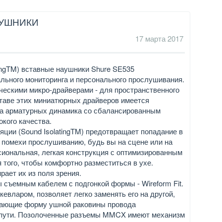
АУШНИКИ
17 марта 2017
ingTM) вставные наушники Shure SE535
льного мониторинга и персонального прослушивания.
ескими микро-драйверами - для пространственного
ставе этих миниатюрных драйверов имеется
ва арматурных динамика со сбалансированным
кого качества.
яции (Sound IsolatingTM) предотвращает попадание в
 помехи прослушиванию, будь вы на сцене или на
сиональная, легкая конструкция с оптимизированным
 того, чтобы комфортно разместиться в ухе.
ает их из поля зрения.
съемным кабелем с подгонкой формы - Wireform Fit.
евларом, позволяет легко заменять его на другой,
ающие форму ушной раковины провода
в пути. Позолоченные разъемы MMCX имеют механизм