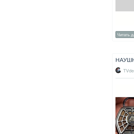
Читать 
НАУШН
TVde