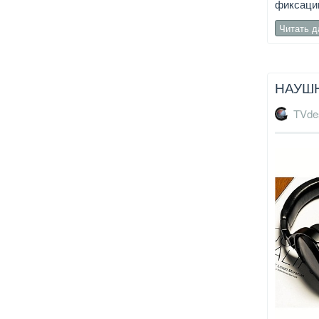
фиксации
Читать 
НАУШН
TVde