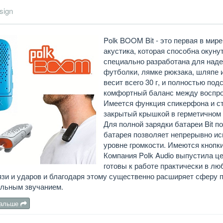
sign
Polk BOOM Bit - это первая в мир
акустика, которая способна окун
специально разработана для наде
футболки, лямке рюкзака, шляпе 
весит всего 30 г, и полностью по
комфортный баланс между воспро
Имеется функция спикерфона и с
закрытый крышкой в герметичном 
Для полной зарядки батареи Bit 
батарея позволяет непрерывно ис
уровне громкости. Имеются кнопки
Компания Polk Audio выпустила це
готовы к работе практически в л
язи и ударов и благодаря этому существенно расширяет сферу
ельным звучанием.
дальше