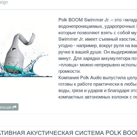
sign
Polk BOOM Swimmer Jr. – это «младш
водонепроницаемых, ударопрочных B
которые позволяют взять с собой му
Swimmer Jr. имеет съемный хвостик,
угодно - например, вокруг руля на 
ручке в вашей душе. Он выдерживает
минут. Для зарядки аккумулятора по
«пловца» можно непрерывно использ
громкости.
Компания Polk Audio выпустила целу
готовы к работе практически в люб
воды, грязи и ударов и благодаря 
компактных автономных колонок с п
дальше
ТИВНАЯ АКУСТИЧЕСКАЯ СИСТЕМА POLK BOOM