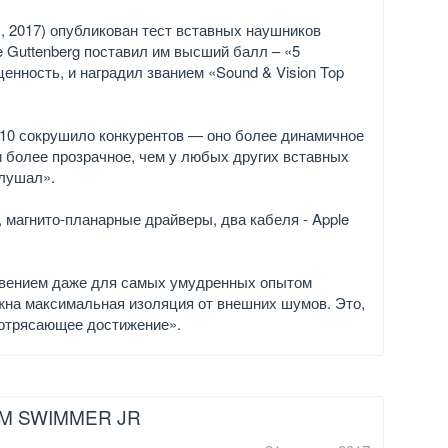
1, 2017) опубликован тест вставных наушников
ve Guttenberg поставил им высший балл – «5
 ценность, и наградил званием «Sound & Vision Top
 10 сокрушило конкурентов — оно более динамичное
и более прозрачное, чем у любых других вставных
слушал».
 магнито-планарные драйверы, два кабеля - Apple
кровением даже для самых умудренных опытом
ужна максимальная изоляция от внешних шумов. Это,
 потрясающее достижение».
M SWIMMER JR