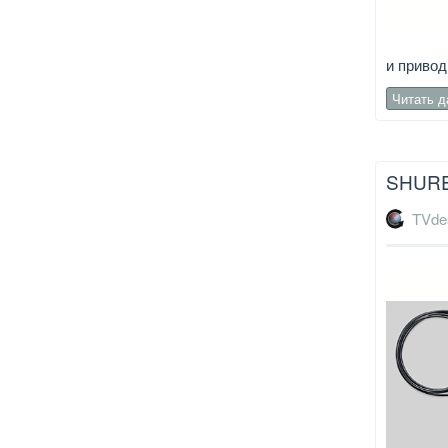
и привод
Читать 
SHURE
TVde