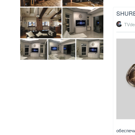
SHURE
TVde
обеспеч