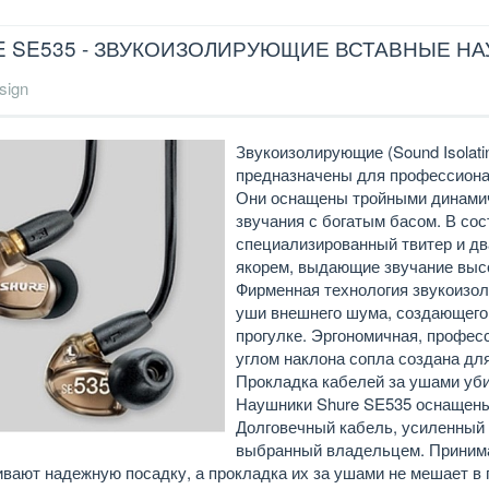
 SE535 - ЗВУКОИЗОЛИРУЮЩИЕ ВСТАВНЫЕ Н
sign
Звукоизолирующие (Sound Isolat
предназначены для профессиона
Они оснащены тройными динамич
звучания с богатым басом. В со
специализированный твитер и д
якорем, выдающие звучание высо
Фирменная технология звукоизол
уши внешнего шума, создающего
прогулке. Эргономичная, профес
углом наклона сопла создана для
Прокладка кабелей за ушами убир
Наушники Shure SE535 оснащены 
Долговечный кабель, усиленный к
выбранный владельцем. Приним
ивают надежную посадку, а прокладка их за ушами не мешает 