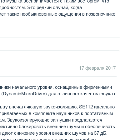
что музыка воспринимается с таким восторгом, что
дробностям. Это редкий случай, когда
ет такие необыкновенные ощущения в позвоночнике
17 февраля 2017
ушники начального уровня, оснащенные фирменными
DynamicMicroDriver) для отличного качества звука с
ьцу впечатляющую звукоизоляцию, SE112 идеально
 прилагаемых в комплекте наушников к портативным
ам. Звукоизолирующие заглушки предлагаются
фективно блокировать внешние шумы и обеспечивать
 дают снижение уровня внешних шумов на 37 дБ.
я конструкция позволяет наушникам удобно