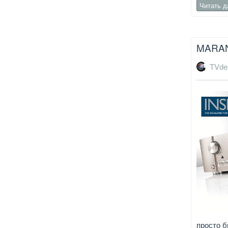
Читать 
MARAN
TVde
просто б