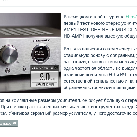
В немецком онлайн-журнале
http:
первый тест нового стерео усил
AMP1 TEST: DER NEUE MUSICLIN
HD-AMP1 получил высокую общую 
Вот, что написали о нем эксперт
стабильную основу с собранным,
частотами, с множеством мелких 
одна частотная область не выделя
излишний подъем на НЧ и ВЧ - отм
естественной тональностью и на 
обращения с громкими шипящими 
я на компактные размеры усилителя, он рисует большую стере
 При широко расставленных музыкальных инструментах каждый и
ем. Учитывая скромный размер усилителя, у него достаточно 
дальше