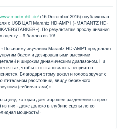
//www.modernhifi.de/
(15 Dezember 2015) опубликован
ителя с USB ЦАП Marantz HD-AMP1 («MARANTZ HD-
K-VERSTÄRKER»). По результатам прослушивания
оценку – 9 баллов из 10!
ы: «По своему звучанию Marantz HD-AMP1 предлагает
 упругим басом и дозированными высокими
деталей и широким динамическим диапазоном. Ни
ется так, чтобы это становилось неприятно –
еняется. Благодаря этому вокал и голоса звучат с
почтительном расстоянии, ввиду бережного
звуками (сибилянтами)».
о сцену, которая дает хорошее разделение стерео
з них - даже далеко в глубине сцены легко
солидная мощность!»