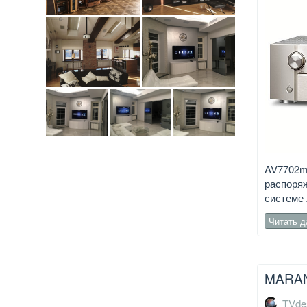
AV7702mk
распоряж
системе 
Читать 
MARAN
TVde