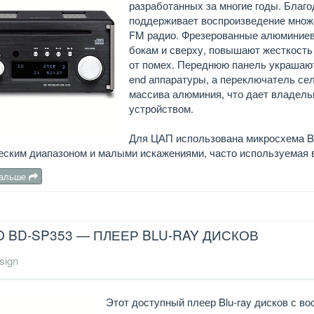
разработанных за многие годы. Благ
поддерживает воспроизведение множес
FM радио. Фрезерованные алюминиевы
бокам и сверху, повышают жесткость
от помех. Переднюю панель украшают
end аппаратуры, а переключатель сел
массива алюминия, что дает владел
устройством.
Для ЦАП использована микросхема B
ским диапазоном и малыми искажениями, часто используемая в
дальше
 BD-SP353 — ПЛЕЕР BLU-RAY ДИСКОВ
sign
Этот доступный плеер Blu-ray дисков с в