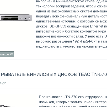
выполнен в минималистском стиле, однако
технологий воспроизведения, чтобы оживи
одной из высококлассных систем домашне
передать всю феноменальную детальность 
единственный источник, с которым он мо
дисков, BD-SP353 оснащен еще Ethernet п
интерактивного и богатого контентом мира
широкие возможности связи. У него есть 
высокого разрешения 192 кГц/24-бит в так
медиа-файлы с множества накопителей д
дальше
РЫВАТЕЛЬ ВИНИЛОВЫХ ДИСКОВ TEAC TN-57
sign
Проигрыватель TN-570 сконструирован ка
новичков, которые только начали интер
обширным набором функций и превосхо