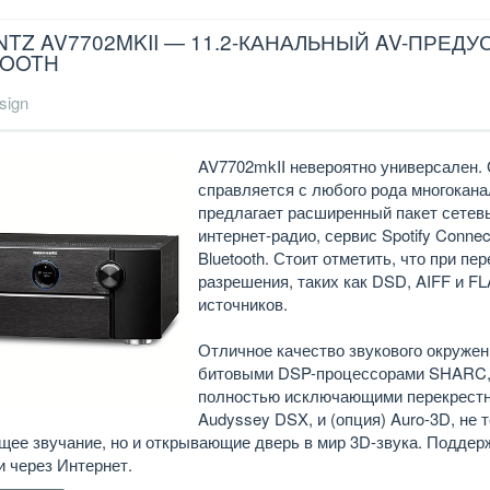
TZ AV7702MKII — 11.2-КАНАЛЬНЫЙ AV-ПРЕДУ
TOOTH
sign
AV7702mkII невероятно универсален.
справляется с любого рода многокан
предлагает расширенный пакет сетев
интернет-радио, сервис Spotify Connec
Bluetooth. Стоит отметить, что при п
разрешения, таких как DSD, AIFF и 
источников.
Отличное качество звукового окружен
битовыми DSP-процессорами SHARC, 
полностью исключающими перекрестны
Audyssey DSX, и (опция) Auro-3D, н
щее звучание, но и открывающие дверь в мир 3D-звука. Поддер
 через Интернет.