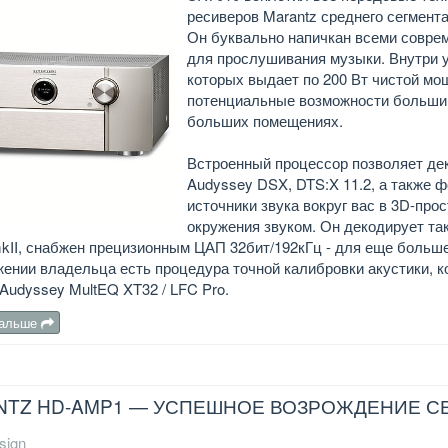
ресиверов Marantz среднего сегмент
Он буквально напичкан всеми совре
для прослушивания музыки. Внутри у
которых выдает по 200 Вт чистой мо
потенциальные возможности большин
больших помещениях.
Встроенный процессор позволяет дек
Audyssey DSX, DTS:X 11.2, а также 
источники звука вокруг вас в 3D-пр
окружения звуком. Он декодирует та
II, снабжен прецизионным ЦАП 32бит/192кГц - для еще большег
ении владельца есть процедура точной калибровки акустики, к
Audyssey MultEQ XT32 / LFC Pro.
дальше
TZ HD-AMP1 — УСПЕШНОЕ ВОЗРОЖДЕНИЕ СЕ
sign