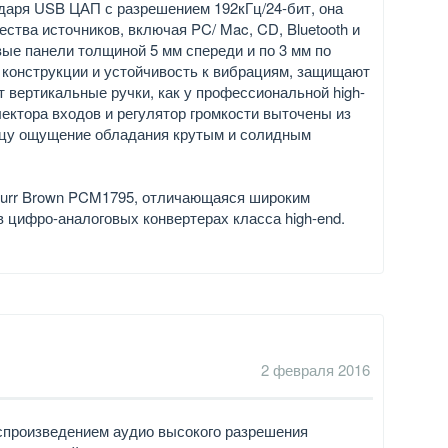
одаря USB ЦАП с разрешением 192кГц/24-бит, она
тва источников, включая PC/ Mac, CD, Bluetooth и
е панели толщиной 5 мм спереди и по 3 мм по
 конструкции и устойчивость к вибрациям, защищают
 вертикальные ручки, как у профессиональной high-
ектора входов и регулятор громкости выточены из
ьцу ощущение обладания крутым и солидным
urr Brown PCM1795, отличающаяся широким
 цифро-аналоговых конвертерах класса high-end.
2 февраля 2016
оспроизведением аудио высокого разрешения