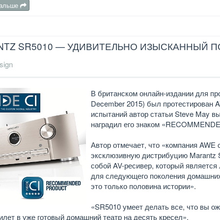
дальше
TZ SR5010 — УДИВИТЕЛЬНО ИЗЫСКАННЫЙ П
sign
В британском онлайн-издании для пр
December 2015) был протестирован A
испытаний автор статьи Steve May в
наградил его знаком «RECOMMEND
Автор отмечает, что «компания AWE 
эксклюзивную дистрибуцию Marantz S
собой AV-ресивер, который является
для следующего поколения домашних 
это только половина истории».
«SR5010 умеет делать все, что вы ож
илет в уже готовый домашний театр на десять кресел».