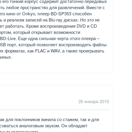
 его тонкий корпус содержит достаточно передовых
ть любое пространство для развлечений. Вместе с
го кино от Onkyo, плеер BD-SP353 способен
и реализм записей на Blu-ray дисках. Но это не
жет работать. Кроме воспроизведения DVD и CD
ортом, который открывает возможности
 BD-Live. Еще одна сильная черта этого плеера –
USB порт, который позволяет воспроизводить файлы
их форматах, как FLAC и WAV, а также проигрывать
анных.
0
26 января 2016
к для поклонников винила со стажем, так и для
есоваться аналоговым звуком. Он обладает
дным исполнением.