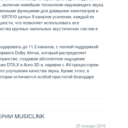
а, включая новейшие технологии окружающего звука.
менными функциями для домашних кинотеатров и
 SR7010 целых 9 каналов усиления, каждый из
щности, что позволяет использовать все
ства крупных напольных акустических систем в
одировать до 11.2 каналов, с полной поддержкой
формата Dolby Atmos, который распределяет
остранстве, создавая абсолютное ощущение
кже DTS:X и Auro-3D и, наравне с AV-процессором
о улучшения качества звука. Кроме этого, в
оторая отличается особой простотой благодаря
РИИ MUSICLINK
25 января 2016