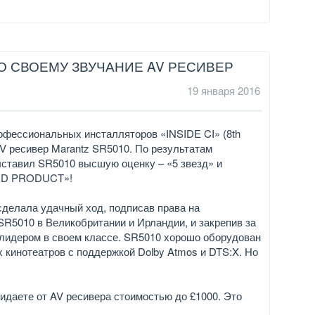
О СВОЕМУ ЗВУЧАНИЕ AV РЕСИВЕР
19 января 2016
офессиональных инсталляторов «INSIDE CI» (8th
V ресивер Marantz SR5010. По результатам
ыставил SR5010 высшую оценку – «5 звезд» и
ED PRODUCT»!
сделала удачный ход, подписав права на
R5010 в Великобритании и Ирландии, и закрепив за
 лидером в своем классе. SR5010 хорошо оборудован
кинотеатров с поддержкой Dolby Atmos и DTS:X. Но
идаете от AV ресивера стоимостью до £1000. Это