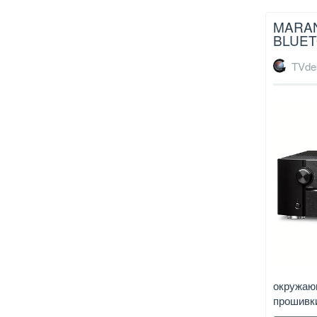
MARAN
BLUE
TVde
окружаю
прошивки