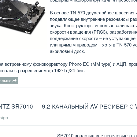
В основе TN-570 двухслойное шасси из 
подавляющее внутренние резонансы раз
звука. Конструкторы использовали пасс
скорости вращения (PRS3), разработанн
поддержание скорости – не уступающее
или прямым приводом – хотя в TN-570 у
акриловый диск.
ря встроенному фонокорректору Phono EQ (MM type) и АЦП, про
гналы с разрешением до 192кГц/24-бит.
дальше
TZ SR7010 — 9.2-КАНАЛЬНЫЙ AV-РЕСИВЕР С W
sign
SR7010 воплотил все передовые техн