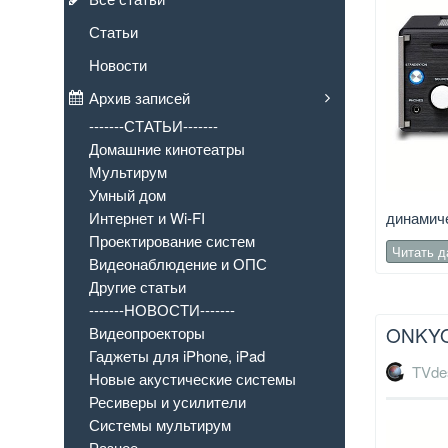
Статьи
Новости
Архив записей
-------СТАТЬИ-------
Домашние кинотеатры
Мультирум
Умный дом
динамиче
Интернет и Wi-FI
Проектирование систем
Читать 
Видеонаблюдение и ОПС
Другие статьи
-------НОВОСТИ-------
ONKYO
Видеопроекторы
Гаджеты для iPhone, iPad
TVde
Новые акустические системы
Ресиверы и усилители
Системы мультирум
Разное