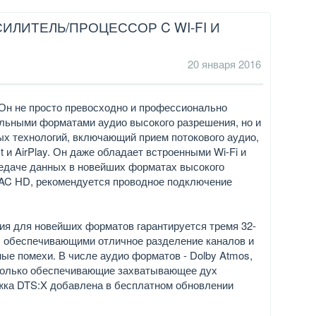
СИЛИТЕЛЬ/ПРОЦЕССОР C WI-FI И
20 января 2016
 Он не просто превосходно и профессионально
альными форматами аудио высокого разрешения, но и
ых технологий, включающий прием потокового аудио,
t и AirPlay. Он даже обладает встроенными Wi-Fi и
ередаче данных в новейших форматах высокого
FLAC HD, рекомендуется проводное подключение
ия для новейших форматов гарантируется тремя 32-
обеспечивающими отличное разделение каналов и
е помехи. В числе аудио форматов - Dolby Atmos,
е только обеспечивающие захватывающее дух
жка DTS:X добавлена в бесплатном обновлении