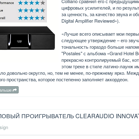
Colliano сравнил его с предыдущим
цифровых усилителей, и по резуль
за ценность, за качество звука и 
Digital Amplifier Reviewed»).
«Лучше всего описывает мои первы
следующее утверждение – его звуча
тональность гораздо больше напом
"Postales" с альбома «Grand Hotel B
прекрасно контролируемый бас, ко
этом треке в стиле латино-лаунж и
ло довольно округло, но, тем не менее, по-прежнему ярко. Ме
го пространства, которое постепенно заполняет аккордеон.
дальше
ОВЫЙ ПРОИГРЫВАТЕЛЬ CLEARAUDIO INNOVAT
sign