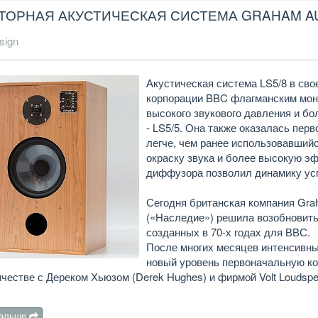
ОРНАЯ АКУСТИЧЕСКАЯ СИСТЕМА GRAHAM AUD
sign
Акустическая система LS5/8 в св
корпорации BBC флагманским мон
высокого звукового давления и б
- LS5/5. Она также оказалась пе
легче, чем ранее использовавший
окраску звука и более высокую э
диффузора позволил динамику усп
Сегодня британская компания Gra
(«Наследие») решила возобновить
созданных в 70-х годах для ВВС.
После многих месяцев интенсивны
новый уровень первоначальную ко
честве с Дереком Хьюзом (Derek Hughes) и фирмой Volt Loudsp
дальше