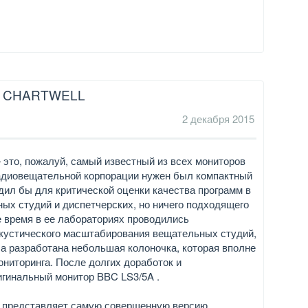
5 CHARTWELL
2 декабря 2015
 это, пожалуй, самый известный из всех мониторов
радиовещательной корпорации нужен был компактный
дил бы для критической оценки качества программ в
ых студий и диспетчерских, но ничего подходящего
е время в ее лабораториях проводились
кустического масштабирования вещательных студий,
а разработана небольшая колоночка, которая вполне
ониторинга. После долгих доработок и
гинальный монитор BBC LS3/5A .
o представляет самую совершенную версию