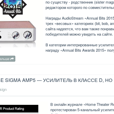
по существу - родственник (sister mag
редактором которого по совместительс
Награды AudioStream «Annual Bits 2
трех «весовых» категориях (bit, bob, a
сайта надеется, что вам также понрав
победителей можно увидеть на сайте.
В категории интегрированные усилител
награду «Annual Bits Awards 2015» пол
дальше
E SIGMA AMP5 — УСИЛИТЕЛЬ В КЛАССЕ D, Н
sign
В онлайн журнале «Home Theater Re
протестирован 5-канальный усилите