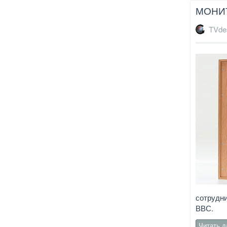
МОНИТ
TVde
сотрудни
ВВС.
Читать 