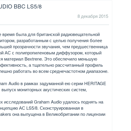
IO BBC LS5/8
8 декабря 2015
ое время была для британской радиовещательной
итором, разработанным с целью получения более
ольшей прозрачности звучания, чем предшественница
рвой АС с полипропиленовым диффузором, который
ся материал Bextrene. Это обеспечило меньшую
ффективность, а тщательно рассчитанный профиль
ешно работать во всем среднечастотном диапазоне.
ham Audio в рамках задуманной ею серии HERITAGE
 выпуск мониторных акустических систем,
х исследований Graham Audio удалось поднять на
нцепцию АС LS5/8. Сконструированная в
eakers она выпущена в Великобритании по лицензии