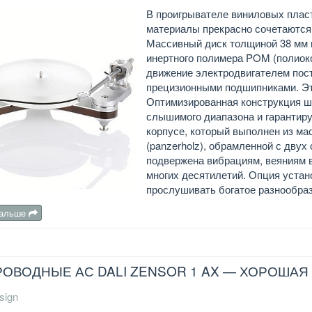
В проигрывателе виниловых пласт
материалы прекрасно сочетаются 
Массивный диск толщиной 38 мм 
инертного полимера POM (полиокс
движение электродвигателем пос
прецизионными подшипниками. Это
Оптимизированная конструкция ш
слышимого диапазона и гарантир
корпусе, который выполнен из м
(panzerholz), обрамленной с двух
подвержена вибрациям, веяниям в
многих десятилетий. Опция устан
прослушивать богатое разнообра
дальше
ОВОДНЫЕ АС DALI ZENSOR 1 AX — ХОРОШАЯ
sign