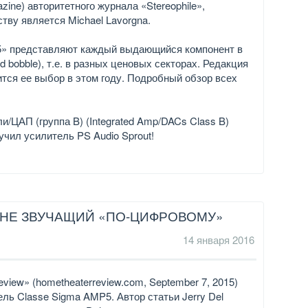
azine) авторитетного журнала «Stereophile»,
тву является Michael Lavorgna.
015» представляют каждый выдающийся компонент в
nd bobble), т.е. в разных ценовых секторах. Редакция
ится ее выбор в этом году. Подробный обзор всех
и/ЦАП (группа B) (Integrated Amp/DACs Class B)
учил усилитель PS Audio Sprout!
О НЕ ЗВУЧАЩИЙ «ПО-ЦИФРОВОМУ»
14 января 2016
view» (hometheaterreview.com, September 7, 2015)
ль Classe Sigma AMP5. Автор статьи Jerry Del