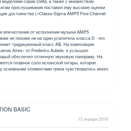
и моделями серии Delta, а также с множеством
татам прослушивания поставил ему высокие оценки
общие достоинства («Classe Sigma AMP5 Five-Channel
е впечатления от исполнения музыки AMP5
ние не похоже ни на один усилитель класса D - его
инает традиционный класс AB. На композиции
uenos Aires» от Frederico Aubele, я услышал
торый обеспечил отличную звуковую панораму. На
меется плавное соло испанской гитары, которое
жду основными элементами трека чувствовалось много
ION BASIC
13 января 2016