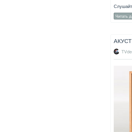
Слушайте
Читать 
АКУСТ
TVde