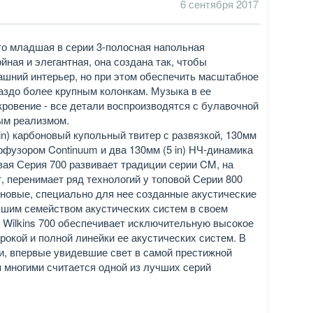
6 сентября 2017
это младшая в серии 3-полосная напольная
йная и элегантная, она создана так, чтобы
ашний интерьер, но при этом обеспечить масштабное
раздо более крупным колонкам. Музыка в ее
кровение - все детали воспроизводятся с булавочной
ым реализмом.
 in) карбоновый купольный твитер с развязкой, 130мм
ффузором Continuum и два 130мм (5 in) НЧ-динамика
вая Серия 700 развивает традиции серии CM, на
, перенимает ряд технологий у топовой Серии 800
 новые, специально для нее созданные акустические
чшим семейством акустических систем в своем
& Wilkins 700 обеспечивает исключительную высокое
рокой и полной линейки ее акустических систем. В
и, впервые увидевшие свет в самой престижной
я многими считается одной из лучших серий