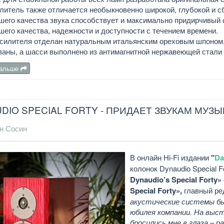
литель также отличается необыкновенно широкой, глубокой и 
его качества звука способствует и максимально придирчивый 
его качества, надежности и доступности с течением времени.
усилителя отделан натуральным итальянским ореховым шпоном
аны, а шасси выполнено из антимагнитной нержавеющей стали м
дальше
DIO SPECIAL FORTY - ПРИДАЕТ ЗВУКАМ МУЗ
н Сосин
В онлайн Hi-Fi издании
"
Da
колонок Dynaudio Special F
Dynaudio’s Special Forty
Special Forty»,
главный ре
акустические системы бы
юбилея компании. На выст
бросились мне в глаза – р