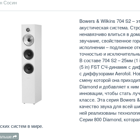
н Сосин
Bowers & Wilkins 704 S2 – 
акустическая система. Стро
ненавязчиво влиться в дом
звучание, свойственное го
исполнении – подлинное от
точностью и исключительн
В составе 704 S2 – 25мм (1
(5 in) FST СЧ-динамик с ди
с диффузорами Aerofoil. Но
смену которой она приходит
Diamond и добавляет к ним
инновации, чтобы стать лу
классе. Эта серия Bowers 
качество звука для всей ши
ней реализованы технологи
Серии 800 Diamond, котора
ских систем в мире.
дальше