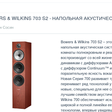
S & WILKINS 703 S2 - НАПОЛЬНАЯ АКУСТИЧ
н Сосин
Bowers & Wilkins 703 S2 – э
напольная акустическая сис
комнаты полнокровным и ре
воспроизводит со всей жизнен
динамикам с диффузорами Ae
с диффузором Continuum™ и 
поразительную ясность вока
Новая Серия 700 развивает т
перенимает ряд технологий у
новые, специально для нее с
лучшим семейством акустиче
Wilkins 700 обеспечивает ис
широкой и полной линейки ее
технологии, впервые увидевш