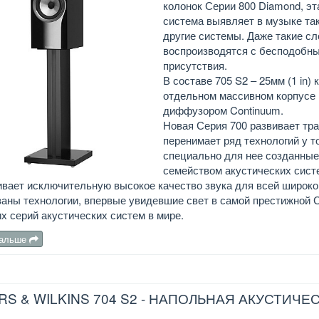
колонок Серии 800 Diamond, э
система выявляет в музыке та
другие системы. Даже такие с
воспроизводятся с бесподобн
присутствия.
В составе 705 S2 – 25мм (1 in
отдельном массивном корпусе н
диффузором Continuum.
Новая Серия 700 развивает тра
перенимает ряд технологий у т
специально для нее созданные
семейством акустических систе
вает исключительную высокое качество звука для всей широкой
аны технологии, впервые увидевшие свет в самой престижной С
х серий акустических систем в мире.
дальше
S & WILKINS 704 S2 - НАПОЛЬНАЯ АКУСТИЧ