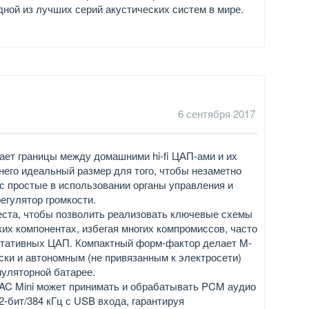
дной из лучших серий акустических систем в мире.
6 сентября 2017
ает границы между домашними hi-fi ЦАП-ами и их
него идеальный размер для того, чтобы незаметно
с простые в использовании органы управления и
егулятор громкости.
места, чтобы позволить реализовать ключевые схемы
их компонентах, избегая многих компромиссов, часто
ртативных ЦАП. Компактный форм-фактор делает M-
ски и автономным (не привязанным к электросети)
муляторной батарее.
C Mini может принимать и обрабатывать PCM аудио
-бит/384 кГц с USB входа, гарантируя