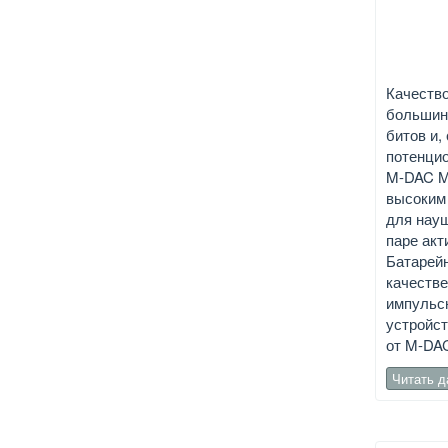
Качество
большинс
битов и,
потенцио
M-DAC Mi
высоким 
для науш
паре акт
Батарейн
качестве
импульсн
устройст
от M-DAC
Читать 