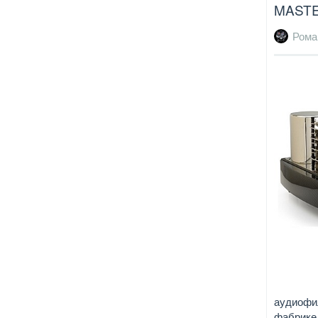
MASTE
Рома
аудиофил
фабрике.