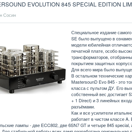
RSOUND EVOLUTION 845 SPECIAL EDITION LIM
н Сосин
Специальное издание самого 
SE было выпущено в ознамено
модели юбилейная отличаетс
печатной плате, особо высо
трансформаторов, отобранн
покрытием защитных корпусо
Для всего мира было выпущен
В остальном технические хар
MastersounD Evo 845 - это 
класса с пультом ДУ. Его вы
собственный вес достигает 5
+ 1 Direct) и 3 линейных вхо
разъёмами.
Как и все усилители итальянс
работает в чистом классе A.
ьские лампы - две ECC802, две 6SN7 GT и четыре 845 special,
 Для стабильной работы всех ламп разработана оригинальная 