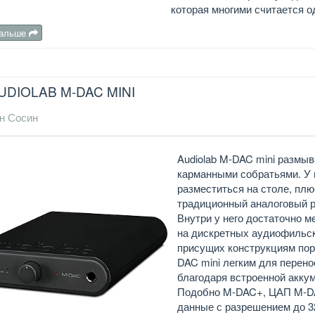
которая многими считается о
дальше
UDIOLAB M-DAC MINI
н Сосин
Audiolab M-DAC mini размыв
карманными собратьями. У 
разместиться на столе, плю
традиционный аналоговый р
Внутри у него достаточно 
на дискретных аудиофильск
присущих конструкциям по
DAC mini легким для перено
благодаря встроенной акку
Подобно M-DAC+, ЦАП M-DA
данные с разрешением до 32