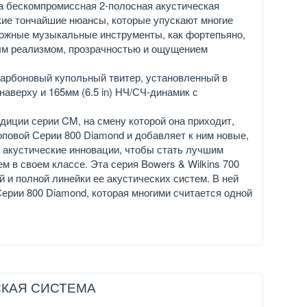
та бескомпромиссная 2-полосная акустическая
кие тончайшие нюансы, которые упускают многие
ложные музыкальные инструменты, как фортепьяно,
ым реализмом, прозрачностью и ощущением
) карбоновый купольный твитер, установленный в
аверху и 165мм (6.5 in) НЧ/СЧ-динамик с
диции серии CM, на смену которой она приходит,
оповой Серии 800 Diamond и добавляет к ним новые,
 акустические инновации, чтобы стать лучшим
м в своем классе. Эта серия Bowers & Wilkins 700
 и полной линейки ее акустических систем. В ней
ерии 800 Diamond, которая многими считается одной
ЕСКАЯ СИСТЕМА