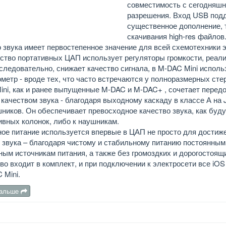
совместимость с сегодняш
разрешения. Вход USB под
существенное дополнение, т
скачивания high-res файлов
 звука имеет первостепенное значение для всей схемотехники эт
тво портативных ЦАП использует регуляторы громкости, реали
 следовательно, снижает качество сигнала, в M-DAC Mini испо
метр - вроде тех, что часто встречаются у полноразмерных сте
ni, как и ранее выпущенные M-DAC и M-DAC+ , сочетает перед
качеством звука - благодаря выходному каскаду в классе А на
ников. Он обеспечивает превосходное качество звука, как буду
ивных колонок, либо к наушникам.
ое питание используется впервые в ЦАП не просто для достиже
 звука – благодаря чистому и стабильному питанию постоянным
ым источникам питания, а также без громоздких и дорогостоящ
во входит в комплект, и при подключении к электросети все iO
 Mini.
дальше