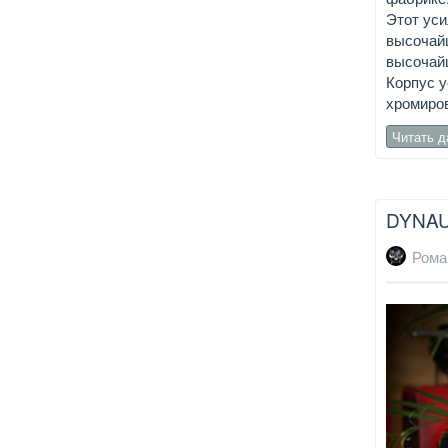
Этот уси
высочайш
высочайш
Корпус 
хромиров
Читать 
DYNAU
Рома