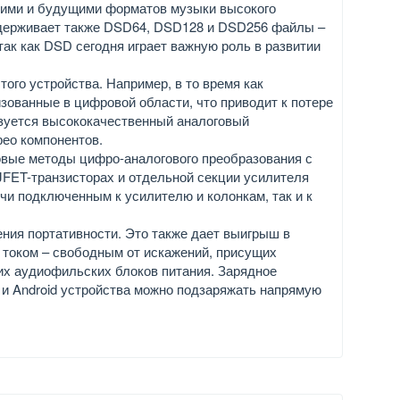
ними и будущими форматов музыки высокого
держивает также DSD64, DSD128 и DSD256 файлы –
ак как DSD сегодня играет важную роль в развитии
.
ого устройства. Например, в то время как
зованные в цифровой области, что приводит к потере
льзуется высококачественный аналоговый
рео компонентов.
овые методы цифро-аналогового преобразования с
 JFET-транзисторах и отдельной секции усилителя
чи подключенным к усилителю и колонкам, так и к
ния портативности. Это также дает выигрыш в
 током – свободным от искажений, присущих
их аудиофильских блоков питания. Зарядное
S и Android устройства можно подзаряжать напрямую