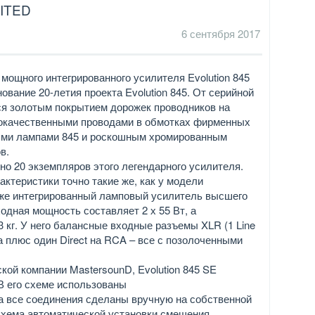
ITED
6 сентября 2017
мощного интегрированного усилителя Evolution 845
вание 20-летия проекта Evolution 845. От серийной
я золотым покрытием дорожек проводников на
кокачественными проводами в обмотках фирменных
ыми лампами 845 и роскошным хромированным
в.
о 20 экземпляров этого легендарного усилителя.
актеристики точно такие же, как у модели
тоже интегрированный ламповый усилитель высшего
ходная мощность составляет 2 х 55 Вт, а
3 кг. У него балансные входные разъемы XLR (1 Line
да плюс один Direct на RCA – все с позолоченными
кой компании MastersounD, Evolution 845 SE
 В его схеме использованы
 а все соединения сделаны вручную на собственной
схема автоматической установки смещения.