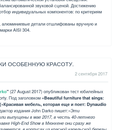
сбалансированной звуковой сценой. Достижению
отбор индивидуальных компонентов: по критериям
, алюминиевые детали отшлифованы вручную и
арки AISI 304.
ЫКИ ОСОБЕННУЮ КРАСОТУ.
2 сентября 2017
rko
"
(27 August 2017) опубликован тест юбилейных
orty. Под заголовком
«Beautiful furniture that sings:
» («Красивая мебель, которая еще и поет: Dynaudio
дактор издания John Darko пишет:
«Эти
ли выпущены в мае 2017, в честь 40-летнего
авке High-End Show в Мюнхене они сразу же
азумеется, в корпусах из красной карельской березы,