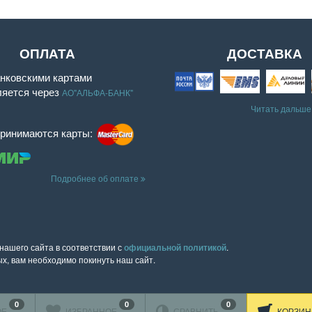
ОПЛАТА
ДОСТАВКА
нковскими картами
ляется через
АО"АЛЬФА-БАНК"
Читать дальше
принимаются карты:
Подробнее об оплате
ашего сайта в соответствии с
официальной политикой
.
х, вам необходимо покинуть наш сайт.
0
0
0
ОЕ
ИЗБРАННОЕ
СРАВНИТЬ
КОРЗИН