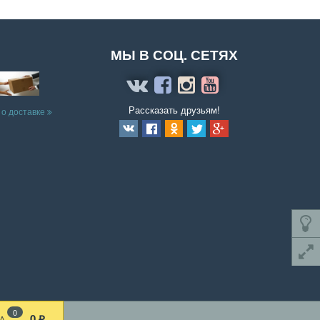
МЫ В СОЦ. СЕТЯХ
Рассказать друзьям!
 о доставке
0
0
А
₽