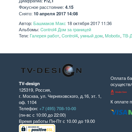
Диафрагма:
F/2,1
Фокусное расстояние:
4.15
Снято:
10 апреля 2017 14:08
Автор:
Башмаков Макс
18 октября 2017 11:36
Альбомы:
Control4 Дом за границей
Теги:
Галерея работ
,
Control4
,
умный дом
,
Mobotix
,
ТВ-
Оплата ба
TV-design
осуществ
125319
,
Россия
,
г. Москва
,
ул. Черняховского, д.16
,
эт. 1,
К оплате 
оф. 1104
Телефон:
+7 (495) 708-10-00
(пн-вс с 10:00 до 22:00)
Время работы
Пн-Пт с 10.00 до 19.00