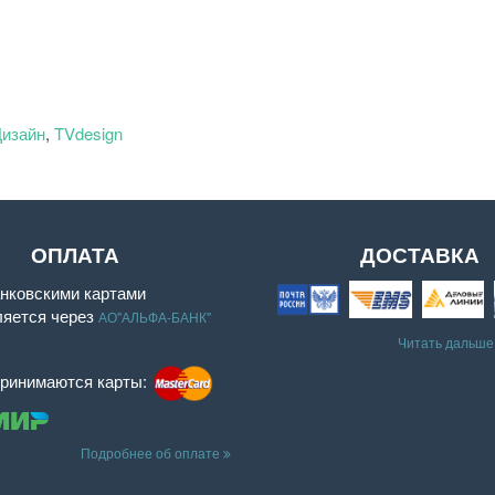
Дизайн
,
TVdesign
ОПЛАТА
ДОСТАВКА
нковскими картами
ляется через
АО"АЛЬФА-БАНК"
Читать дальше
принимаются карты:
Подробнее об оплате