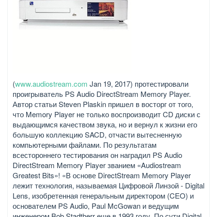
(
www.audiostream.com
Jan 19, 2017) протестировали
проигрыватель PS Audio DirectStream Memory Player.
Автор статьи Steven Plaskin пришел в восторг от того,
что Memory Player не только воспроизводит CD диски с
выдающимся качеством звука, но и вернул к жизни его
большую коллекцию SACD, отчасти вытесненную
компьютерными файлами. По результатам
всестороннего тестирования он наградил PS Audio
DirectStream Memory Player званием «Audiostream
Greatest Bits»! «В основе DirectStream Memory Player
лежит технология, называемая Цифровой Линзой - Digital
Lens, изобретенная генеральным директором (CEO) и
основателем PS Audio, Paul McGowan и ведущим
инженером Bob Stadtherr еще в 1993 году. По сути Digital