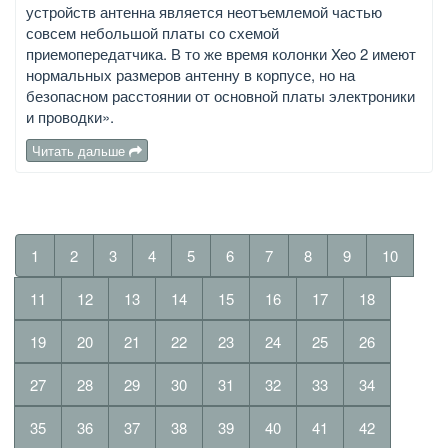
устройств антенна является неотъемлемой частью
совсем небольшой платы со схемой
приемопередатчика. В то же время колонки Xeo 2 имеют
нормальных размеров антенну в корпусе, но на
безопасном расстоянии от основной платы электроники
и проводки».
Читать дальше
1
2
3
4
5
6
7
8
9
10
11
12
13
14
15
16
17
18
19
20
21
22
23
24
25
26
27
28
29
30
31
32
33
34
35
36
37
38
39
40
41
42