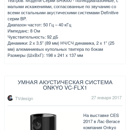
театров. Модели Серии SR9000 - полнодиапазонные, с
малыми искажениями, согласованные по звучанию со
всеми остальными акустическими системами Definitive
серии BP.
Диапазон частот: 50 Гц – 40 кГц
Импеданс: 8 Ом
Чувствительность: 92 дБ
Динамики: 2 х 3.5” (89 мм) НЧ/СЧ динамика, 2 х 1” (25
мм) алюминиевых купольных твитера по бокам
Размеры (ШхВхГ): 198 х 241 х 137 мм
УМНАЯ АКУСТИЧЕСКАЯ СИСТЕМА
ONKYO VC-FLX1
27 января 2017
TVdesign
На выставке CES
2017 в Лас-Вегасе
компания Onkyo