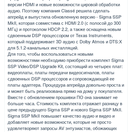
версии HDMI и новые возможности цировой обработки
аудио. Поэтому компания Classé решила сделать
апгрейд и выпустила обновленную версию - Sigma SSP
MkII, которая совместима с HDMI 2.0 (с полосой до 300
МГц) и протоколом HDCP 2.2, а также оснащена новым
сдвоенным DSP процессором от Texas Instruments,
который поддерживает 3D аудио с Dolby Atmos и DTS:X
для 5.1.2-канальных инсталляций.
Для того, чтобы воспользоваться новыми
возможностями необходимо приобрести комплект Sigma
SSP Video/DSP Upgrade Kit, состоящий из четырех плат:
видеоплаты, платы передачи видеосигналов, платы
сдвоенных DSP процессоров и сопровождающей ее
платы адаптера. Процедура апгрейда довольно проста и
и может быть реализована прямо на дому у покупателя.
Вместе с обновлением прошивки ПО она занимает не
больше часа. Стоимость комплекта отражает разницу в
цене предыдущего Sigma SSP и нового Sigma SSP MkII.
Sigma SSP MkII повышает качество аудио и видео и
добавляет новые возможности, которые не просто
удовлетворяют запросы AV энтузиастов, обожающих