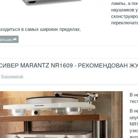
лампы, а по
наушников у
сконструиро
переключать
аходиться в самых широких пределах.
дальше
СИВЕР MARANTZ NR1609 - РЕКОМЕНДОВАН Ж
 Башмаков
В н
тес
В н
опу
NR1
узк
жур