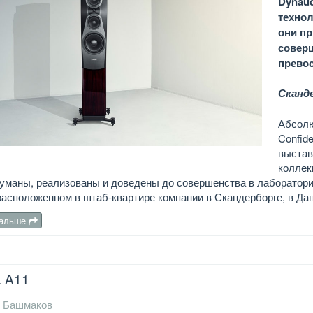
Dynaud
технол
они п
соверш
прево
Сканде
Абсолю
Confid
выстав
коллек
уманы, реализованы и доведены до совершенства в лаборатори
расположенном в штаб-квартире компании в Скандерборге, в Дан
дальше
 A11
 Башмаков