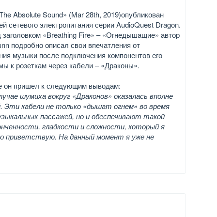
The Absolute Sound» (Mar 28th, 2019)опубликован
ей сетевого электропитания серии AudioQuest Dragon.
д заголовком «Breathing Fire» – «Огнедышащие» автор
runn подробно описал свои впечатления от
ия музыки после подключения компонентов его
мы к розеткам через кабели – «Драконы».
е он пришел к следующим выводам:
лучае шумиха вокруг «Драконов» оказалась вполне
. Эти кабели не только «дышат огнем» во время
зыкальных пассажей, но и обеспечивают такой
нченности, гладкости и сложности, который я
го приветствую. На данный момент я уже не