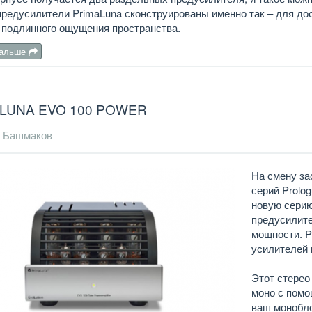
редусилители PrimaLuna сконструированы именно так – для до
 подлинного ощущения пространства.
дальше
LUNA EVO 100 POWER
 Башмаков
На смену з
серий Prolo
новую серию
предусилите
мощности. P
усилителей 
Этот стерео
моно с помо
ваш монобло