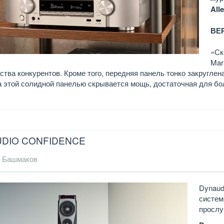
All
ВЕ
«Ск
Mar
тва конкурентов. Кроме того, передняя панель тонко закруглена
а этой солидной панелью скрывается мощь, достаточная для б
DIO CONFIDENCE
 Башмаков
Dynaud
систем
просл