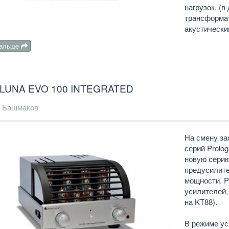
нагрузок, (в
трансформат
акустически
дальше
LUNA EVO 100 INTEGRATED
 Башмаков
На смену з
серий Prolo
новую серию
предусилите
мощности. P
усилителей,
на KT88).
В режиме ус