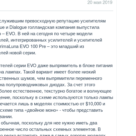
20 мая 2019
аслужившим превосходную репутацию усилителям
gue и Dialogue голландская компания выпустила
 – EVO. В ней на сегодня по четыре модели
лей, интегрированных усилителей и усилителей
rimaLuna EVO 100 Pre – это младший из
лей новой серии.
телей серии EVO даже выпрямитель в блоке питания
на лампах. Такой вариант имеет более низкий
ственных шумов, чем выпрямители переменного
на полупроводниковых диодах. За счет этого
более естественное, текстурно богатое и волнующее
ение, поскольку в схеме используются только лампы
речается лишь в моделях стоимостью от $10,000 и
 схеме типа «двойное моно» - чтобы представить
вании.
м обычная, поскольку для нее нужно иметь два
военное число остальных схемных элементов. В
о редко встретить даже в самых дорогих моделях.