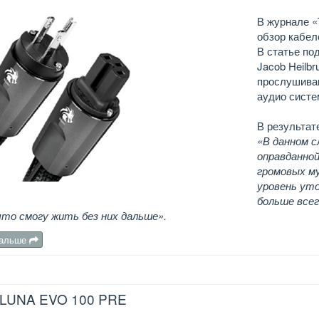
В журнале «
обзор кабел
В статье по
Jacob Heilb
прослушиван
аудио систе
В результат
«В данном с
оправданной
громовых му
уровень уто
больше все
что смогу жить без них дальше».
дальше
LUNA EVO 100 PRE