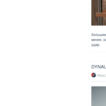
большинс
менее, з
удар.
DYNAU
Макс