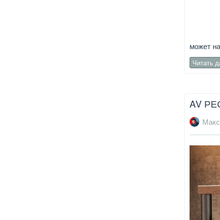
может н
Читать 
AV РЕ
Макс