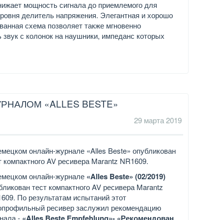
нижает мощность сигнала до приемлемого для
ровня делитель напряжения. Элегантная и хорошо
ванная схема позволяет также мгновенно
 звук с колонок на наушники, импеданс которых
УРНАЛОМ «ALLES BESTE»
29 марта 2019
емецком онлайн-журнале «Alles Beste» опубликован
т компактного AV ресивера Marantz NR1609.
емецком онлайн-журнале
«Alles Beste» (02/2019)
бликован тест компактного AV ресивера Marantz
609. По результатам испытаний этот
опрофильный ресивер заслужил рекомендацию
нала -
«Alles Beste Empfehlung»- «Рекомендован