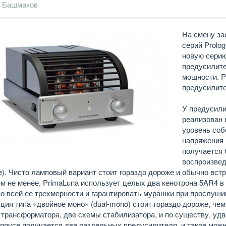
 Башмаков
На смену з
серий Prolo
новую серию
предусилите
мощности. P
предусилите
У предусили
реализован 
уровень соб
напряжения 
получается 
воспроизвед
be). Чисто ламповый вариант стоит гораздо дороже и обычно вст
м не менее, PrimaLuna использует целых два кенотрона 5AR4 в
о всей ее трехмерности и гарантировать мурашки при прослуши
ция типа «двойное моно» (dual-mono) стоит гораздо дороже, че
трансформатора, две схемы стабилизатора, и по существу, уд
рпусе получается два раздельных предусилителя, и такое можн