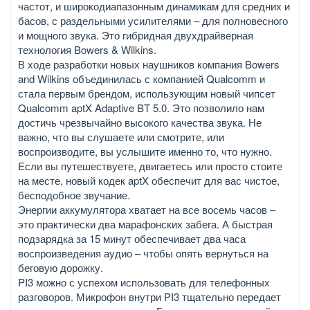
частот, и широкодиапазонным динамикам для средних и
басов, с раздельными усилителями – для полновесного
и мощного звука. Это гибридная двухдрайверная
технология Bowers & Wilkins.
В ходе разработки новых наушников компания Bowers
and Wilkins объединилась с компанией Qualcomm и
стала первым брендом, использующим новый чипсет
Qualcomm aptX Adaptive BT 5.0. Это позволило нам
достичь чрезвычайно высокого качества звука. Не
важно, что вы слушаете или смотрите, или
воспроизводите, вы услышите именно то, что нужно.
Если вы путешествуете, двигаетесь или просто стоите
на месте, новый кодек aptX обеспечит для вас чистое,
бесподобное звучание.
Энергии аккумулятора хватает на все восемь часов –
это практически два марафонских забега. А быстрая
подзарядка за 15 минут обеспечивает два часа
воспроизведения аудио – чтобы опять вернуться на
беговую дорожку.
PI3 можно с успехом использовать для телефонных
разговоров. Микрофон внутри PI3 тщательно передает