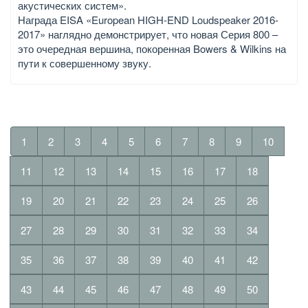
акустических систем».
Награда EISA «European HIGH-END Loudspeaker 2016-
2017» наглядно демонстрирует, что новая Серия 800 –
это очередная вершина, покоренная Bowers & Wilkins на
пути к совершенному звуку.
1
2
3
4
5
6
7
8
9
10
11
12
13
14
15
16
17
18
19
20
21
22
23
24
25
26
27
28
29
30
31
32
33
34
35
36
37
38
39
40
41
42
43
44
45
46
47
48
49
50