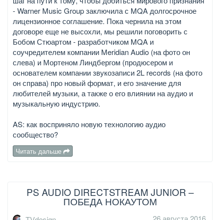
шаг на пути к тому, чтобы добиться мирового признания
- Warner Music Group заключила с MQA долгосрочное
лицензионное соглашение. Пока чернила на этом
договоре еще не высохли, мы решили поговорить с
Бобом Стюартом - разработчиком MQA и
соучредителем компании Meridian Audio (на фото он
слева) и Мортеном Линдбергом (продюсером и
основателем компании звукозаписи 2L records (на фото
он справа) про новый формат, и его значение для
любителей музыки, а также о его влиянии на аудио и
музыкальную индустрию.
AS: как восприняло новую технологию аудио
сообщество?
Читать дальше
PS AUDIO DIRECTSTREAM JUNIOR –
ПОБЕДА НОКАУТОМ
26 августа 2016
TVdesign