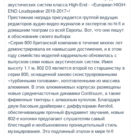
акустических систем класса High-End - «European HIGH-
END Loudspeaker 2016-2017»!
Престижная награда присуждается группой ведущих
редакторов аудио-видео журналов и экспертов по hi-fi и
домашним театрам со всей Европы. Вот, что они пишут
в обоснование своего выбора:
«Серия 800 британской компании в течение многих лет
демонстрировала ее наивысшие достижения, и в этом
году семейство моделей кардинально обновилась с
выпуском семи новых акустических систем. Имея
высоту 1.1 м, 802 D3 является второй по старшинству в
серии 800, оснащенной заново сконструированными
«турбинными головами», изготовленными из массива
алюминия. В этих алюминиевых корпусах размещены
новые среднечастотные динамики Continuum, а также
фирменные твитеры с алмазным куполом. Благодаря
двум басовым драйверам с диффузорами Aerofoil,
обеспечивающим прочный фундамент звучания, новые
802-е колонки предлагают слушателям самый
блестящий и необыкновенно проницательный стиль
музицирования. Это подлинный эталон в мире hi-fi