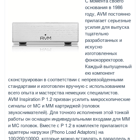
С момента своего
основания в 1986
году, AVM постоянно
прилагает серьезные
усилия для выпуска
тщательно
разработанных и
искусно
изготовленных
фонокорректоров.
Каждый выпущенный
ею компонент
сконструирован в соответствии с непревзойденными
стандартами и изготовлен вручную с использованием
всего опыта и мастерства немецких специалистов.
AVM Inspiration P 1.2 призван усилить микроскопические
сигналы от MC и MM картриджей (головок
звукоснимателей). Для точного исполнения этой тонкой
работы он оснащен индивидуальными входами для MM
и MC головок. Вместе с P 1.2 в комплекте прилагаются
адаптеры нагрузки (Phono Load Adaptors) на
100/200/1000Ω, которые можно вставлять в параллель в