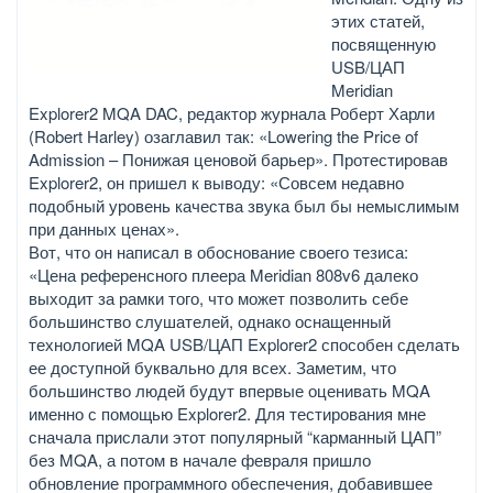
этих статей,
посвященную
USB/ЦАП
Meridian
Explorer2 MQA DAC, редактор журнала Роберт Харли
(Robert Harley) озаглавил так: «Lowering the Price of
Admission – Понижая ценовой барьер». Протестировав
Explorer2, он пришел к выводу: «Совсем недавно
подобный уровень качества звука был бы немыслимым
при данных ценах».
Вот, что он написал в обоснование своего тезиса:
«Цена референсного плеера Meridian 808v6 далеко
выходит за рамки того, что может позволить себе
большинство слушателей, однако оснащенный
технологией MQA USB/ЦАП Explorer2 способен сделать
ее доступной буквально для всех. Заметим, что
большинство людей будут впервые оценивать MQA
именно с помощью Explorer2. Для тестирования мне
сначала прислали этот популярный “карманный ЦАП”
без MQA, а потом в начале февраля пришло
обновление программного обеспечения, добавившее