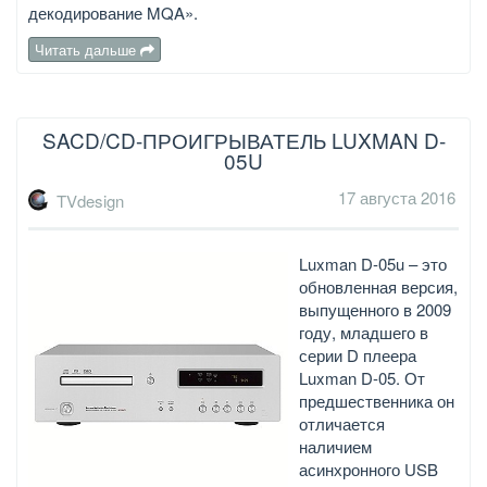
декодирование MQA».
Читать дальше
SACD/CD-ПРОИГРЫВАТЕЛЬ LUXMAN D-
05U
17 августа 2016
TVdesign
Luxman D-05u – это
обновленная версия,
выпущенного в 2009
году, младшего в
серии D плеера
Luxman D-05. От
предшественника он
отличается
наличием
асинхронного USB