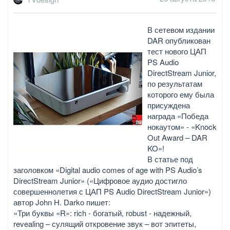
В сетевом издании
DAR опубликован
тест нового ЦАП
PS Audio
DirectStream Junior,
по результатам
которого ему была
присуждена
награда «Победа
нокаутом» - «Knock
Out Award – DAR
KO»!
В статье под
заголовком «Digital audio comes of age with PS Audio’s
DirectStream Junior» («Цифровое аудио достигло
совершеннолетия с ЦАП PS Audio DirectStream Junior»)
автор John H. Darko пишет:
«Три буквы «R»: rich - богатый, robust - надежный,
revealing – сулящий откровение звук – вот эпитеты,