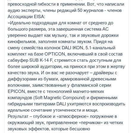
превосходной гибкости в применении. Вот, что написали
аудио эксперты, члены редакций 50 журналов - членов
Ассоциации EISA:
«Идеально подходящая для комнат от среднего до
большого размера, эта завершенная система АС
уверенно выдает как музыку, так и звуковые дорожки
кинофильмов, заполняя комнаты звуком. Придя на
смену семейства колонок DALI IKON, 5.1-канальный
комплект на базе OPTICON, включивший в свой состав
сабвуфер SUB K-14 F, стремится стать доступным для
более широкой аудитории, на принося при этом в жертву
качество звука. И он вас не разочарует – драйверы с
диффузорами из бумаги, армированной древесными
волокнами, заимствованные у флагманской серии
EPICON, вместе с технологией магнито-мягких
компаундов (Soft Magnetic Compound) и фирменными
гибридными твитерами DALI ухитряются воспроизводить
идеальное сочетание утонченности и мощи.
Результат – глубокое и «атмосферное» погружение в
окружающий звук, приправленное «перчиком» из четких
звуковых эффектов, которые бесшовно