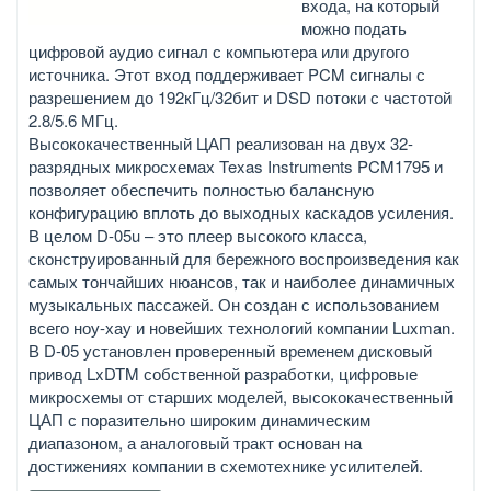
входа, на который
можно подать
цифровой аудио сигнал с компьютера или другого
источника. Этот вход поддерживает PCM сигналы с
разрешением до 192кГц/32бит и DSD потоки с частотой
2.8/5.6 МГц.
Высококачественный ЦАП реализован на двух 32-
разрядных микросхемах Texas Instruments PCM1795 и
позволяет обеспечить полностью балансную
конфигурацию вплоть до выходных каскадов усиления.
В целом D-05u – это плеер высокого класса,
сконструированный для бережного воспроизведения как
самых тончайших нюансов, так и наиболее динамичных
музыкальных пассажей. Он создан с использованием
всего ноу-хау и новейших технологий компании Luxman.
В D-05 установлен проверенный временем дисковый
привод LxDTM собственной разработки, цифровые
микросхемы от старших моделей, высококачественный
ЦАП с поразительно широким динамическим
диапазоном, а аналоговый тракт основан на
достижениях компании в схемотехнике усилителей.