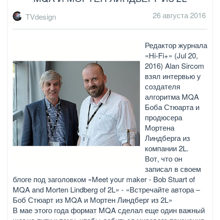
26 августа 2016
TVdesign
Редактор журнала
«Hi-Fi+» (Jul 20,
2016) Alan Sircom
взял интервью у
создателя
алгоритма MQA
Боба Стюарта и
продюсера
Мортена
Линдберга из
компании 2L.
Вот, что он
записал в своем
блоге под заголовком «Meet your maker - Bob Stuart of
MQA and Morten Lindberg of 2L» - «Встречайте автора –
Боб Стюарт из MQA и Мортен Линдберг из 2L»
В мае этого года формат MQA сделал еще один важный