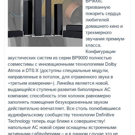
BP9000,
призванную
покорить сердца
любителей
домашнего кино и
трехмерного
звучания премиум-
класса.
Конфигурации
акустических систем из серии BP9000 полностью
совместимы с инновационными технологиями Dolby
Atmos и DTS:X (доступны специальные модули,
направленные в потолок, для отраженного звука в
«третьем измерении»). Линейка является новой,
выдающейся ступенью развития биполярных АС
компании; способность этих колонок равномерно
заполнять помещения безукоризненным звуком
действительно впечатляет. Все столь полюбившиеся
аудиофильскому сообществу технологии Definitive
Technology теперь еще ближе к совершенству!
напольные АС новой серии оснащены встроенными
активными сабвуферами – и в данном случае это не