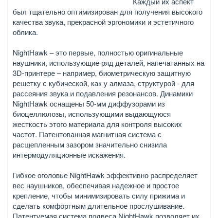
Каждый их аспект
был тщательно оптимизирован для получения высокого
качества звука, прекрасной эргономики и эстетичного
облика.
NightHawk – это первые, полностью оригинальные
наушники, использующие ряд деталей, напечатанных на
3D-принтере – например, биометрическую защитную
решетку с кубической, как у алмаза, структурой - для
рассеяния звука и подавления резонансов. Динамики
NightHawk оснащены 50-мм диффузорами из
биоцеллюлозы, использующими выдающуюся
жесткость этого материала для контроля высоких
частот. Патентованная магнитная система с
расщепленным зазором значительно снизила
интермодуляционные искажения.
Гибкое оголовье NightHawk эффективно распределяет
вес наушников, обеспечивая надежное и простое
крепление, чтобы минимизировать силу прижима и
сделать комфортным длительное прослушивание.
Патентуемая система подвеса NightHawk позволяет их