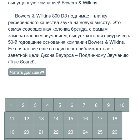
выпущенную компанией Bowers & Wilkins.
Bowers & Wilkins 800 D3 поднимает планку
референсного качества звука на новую высоту. Это
самая совершенная колонка бренда, с самым
замечательным звучанием, выпуск которой приурочен к
50-й годовщине основания компании Bowers & Wilkins.
Ее появление еще на один шаг приближает нас к
заветной цели Джона Бауэрса – Подлинному Звучанию
(True Sound).
Читать дальше
1
2
3
4
5
6
7
8
9
10
11
12
13
14
15
16
17
18
19
20
21
22
23
24
25
26