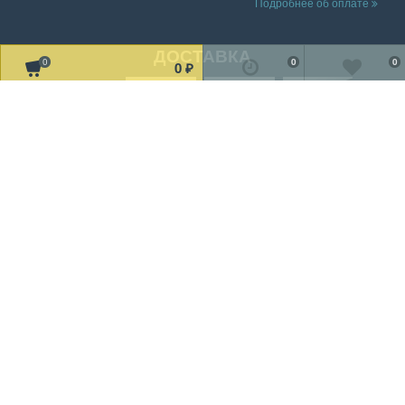
Подробнее об оплате
ДОСТАВКА
0
0
0
0
₽
Читать дальше о доставке
МЫ В СОЦ. СЕТЯХ
Рассказать друзьям!
2002-2019 © «TV Design» Все права защищены
Мы получаем и обрабатываем персональные данные посетителей
нашего сайта в соответствии с
официальной политикой
.
Если вы не даете согласия на обработку своих персональных
данных, вам необходимо покинуть наш сайт.