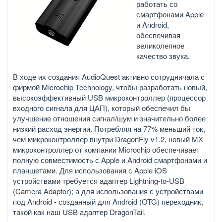
работать со
смартфонами Apple
и Android,
обеспечивая
великолепное
качество звука.
В ходе их создания AudioQuest активно сотрудничала с
фирмой Microchip Technology, чтобы разработать новый,
высокоэффективный USB микроконтроллер (процессор
входного сигнала для ЦАП), который обеспечил бы
улучшение отношения сигнал/шум и значительно более
низкий расход энергии. Потребляя на 77% меньший ток,
чем микроконтроллер внутри DragonFly v1.2, новый МХ
микроконтроллер от компании Microchip обеспечивает
полную совместимость с Apple и Android смартфонами и
планшетами. Для использования с Apple iOS
устройствами требуется адаптер Lightning-to-USB
(Camera Adaptor); а для использования с устройствами
под Android - созданный для Android (OTG) переходник,
такой как наш USB адаптер DragonTail.