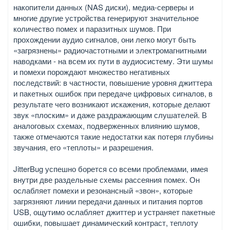
накопители данных (NAS диски), медиа-серверы и
многие другие устройства генерируют значительное
количество помех и паразитных шумов. При
прохождении аудио сигналов, они легко могут быть
«загрязнены» радиочастотными и электромагнитными
наводками - на всем их пути в аудиосистему. Эти шумы
и помехи порождают множество негативных
последствий: в частности, повышение уровня джиттера
и пакетных ошибок при передаче цифровых сигналов, в
результате чего возникают искажения, которые делают
звук «плоским» и даже раздражающим слушателей. В
аналоговых схемах, подверженных влиянию шумов,
также отмечаются такие недостатки как потеря глубины
звучания, его «теплоты» и разрешения.
JitterBug успешно борется со всеми проблемами, имея
внутри две раздельные схемы рассеяния помех. Он
ослабляет помехи и резонансный «звон», которые
загрязняют линии передачи данных и питания портов
USB, ощутимо ослабляет джиттер и устраняет пакетные
ошибки, повышает динамический контраст, теплоту