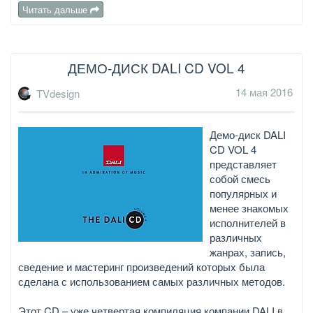
Читать дальше
ДЕМО-ДИСК DALI CD VOL 4
14 мая 2016
TVdesign
Демо-диск DALI
CD VOL 4
представляет
собой смесь
популярных и
менее знакомых
исполнителей в
различных
жанрах, запись,
сведение и мастеринг произведений которых была
сделана с использованием самых различных методов.
Этот CD – уже четвертая компиляция компании DALI в