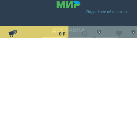
Подробнее об оплате
ДОСТАВКА
0
0
0
0
₽
Читать дальше о доставке
МЫ В СОЦ. СЕТЯХ
Рассказать друзьям!
2002-2019 © «TV Design» Все права защищены
Мы получаем и обрабатываем персональные данные посетителей
нашего сайта в соответствии с
официальной политикой
.