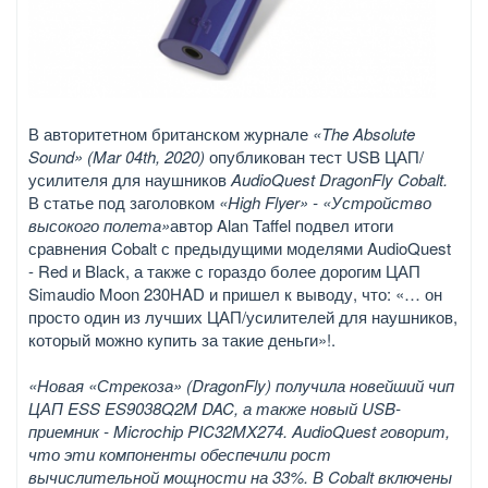
В авторитетном британском журнале
«The Absolute
Sound» (Mar 04th, 2020)
опубликован тест USB ЦАП/
усилителя для наушников
AudioQuest DragonFly Cobalt.
В статье под заголовком
«High Flyer» - «Устройство
высокого полета»
автор Alan Taffel подвел итоги
сравнения Cobalt с предыдущими моделями AudioQuest
- Red и Black, а также с гораздо более дорогим ЦАП
Simaudio Moon 230HAD и пришел к выводу, что: «… он
просто один из лучших ЦАП/усилителей для наушников,
который можно купить за такие деньги»!.
«Новая «Стрекоза» (DragonFly) получила новейший чип
ЦАП ESS ES9038Q2M DAC, а также новый USB-
приемник - Microchip PIC32MX274. AudioQuest говорит,
что эти компоненты обеспечили рост
вычислительной мощности на 33%. В Cobalt включены