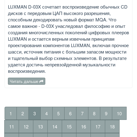
LUXMAN D-03X сочетает воспроизведение обычных CD
дисков с передовым ЦАП высокого разрешения,
способным декодировать новый формат MQA. Что
самое важное - D-03X унаследовал философию и опыт
создания многочисленных поколений цифровых плееров
LUXMAN и остается верным извечным принципам
проектирования компонентов LUXMAN, включая прочное
шасси, источник питания с большим запасом мощности
и тщательный выбор схемных элементов. В результате
удается достичь непревзойденной музыкальности
воспроизведения.
Читать дальше
1
2
3
4
5
6
7
8
9
10
11
12
13
14
15
16
17
18