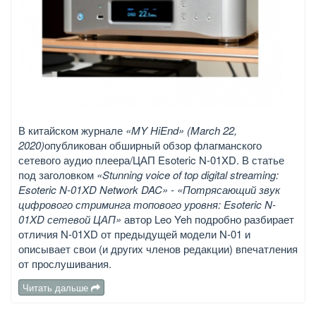
В китайском журнале
«MY HiEnd» (March 22,
2020)
опубликован обширный обзор флагманского
сетевого аудио плеера/ЦАП Esoteric N-01XD. В статье
под заголовком
«Stunning voice of top digital streaming:
Esoteric N-01XD Network DAC» - «Потрясающий звук
цифрового стриминга топового уровня: Esoteric N-
01XD сетевой ЦАП»
автор Leo Yeh подробно разбирает
отличия N-01XD от предыдущей модели N-01 и
описывает свои (и других членов редакции) впечатления
от прослушивания.
Читать дальше