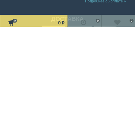
Подробнее об оплате
ДОСТАВКА
0
0
0
0
₽
Читать дальше о доставке
МЫ В СОЦ. СЕТЯХ
Рассказать друзьям!
2002-2019 © «TV Design» Все права защищены
Мы получаем и обрабатываем персональные данные посетителей
нашего сайта в соответствии с
официальной политикой
.
Если вы не даете согласия на обработку своих персональных
данных, вам необходимо покинуть наш сайт.