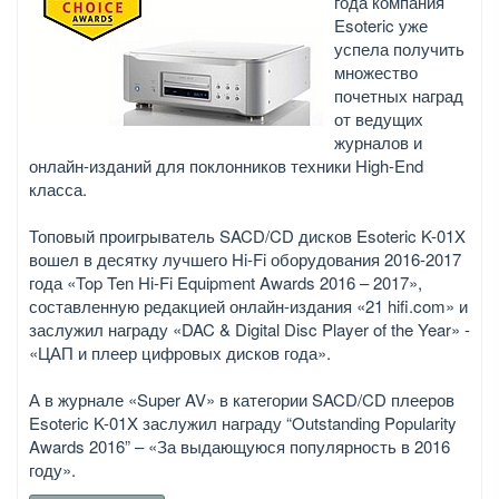
года компания
Esoteric уже
успела получить
множество
почетных наград
от ведущих
журналов и
онлайн-изданий для поклонников техники High-End
класса.
Топовый проигрыватель SACD/CD дисков Esoteric K-01X
вошел в десятку лучшего Hi-Fi оборудования 2016-2017
года «Top Ten Hi-Fi Equipment Awards 2016 – 2017»,
составленную редакцией онлайн-издания «21 hifi.com» и
заслужил награду «DAC & Digital Disc Player of the Year» -
«ЦАП и плеер цифровых дисков года».
А в журнале «Super AV» в категории SACD/CD плееров
Esoteric K-01X заслужил награду “Outstanding Popularity
Awards 2016” – «За выдающуюся популярность в 2016
году».