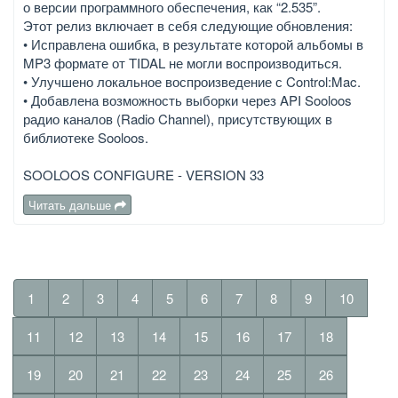
о версии программного обеспечения, как “2.535”.
Этот релиз включает в себя следующие обновления:
• Исправлена ошибка, в результате которой альбомы в
MP3 формате от TIDAL не могли воспроизводиться.
• Улучшено локальное воспроизведение с Control:Mac.
• Добавлена возможность выборки через API Sooloos
радио каналов (Radio Channel), присутствующих в
библиотеке Sooloos.
SOOLOOS CONFIGURE - VERSION 33
Читать дальше
1
2
3
4
5
6
7
8
9
10
11
12
13
14
15
16
17
18
19
20
21
22
23
24
25
26