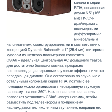
канала в серии
RTiA, оснащенная
двумя 6.5" (165
мм) НЧ/СЧ-
драйверами с
полимерными
диффузорами с
минеральным
наполнителем, сконструированными в соответствии с
концепцией Dynamic Balance®, и 1" (25.4-мм) твитером с
куполом из шелково-полимерного композита.
CSiA6 – идеальная центральная АС домашнего театра
для достаточно больших комнат, прекрасно
воспроизводящая взрывные звуковые эффекты и четко
передающая диалоги. Она согласована по звучанию с
остальными колонками серии RTiA, поэтом с ее
помощью можно организовать неразрывную звуковую
панораму - на все 360°. Наклонная верхняя панель
позволяет установить CSiA6 «вверх ногами», чтобы
разместить под телевизором и по-прежнему
наслаждаться великолепным звучанием, направив его