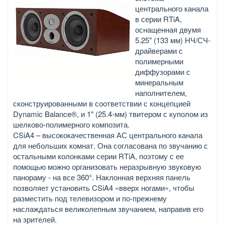
центрального канала
в серии RTiA,
оснащенная двумя
5.25" (133 мм) НЧ/СЧ-
драйверами с
полимерными
диффузорами с
минеральным
наполнителем,
сконструированными в соответствии с концепцией
Dynamic Balance®, и 1" (25.4-мм) твитером с куполом из
шелково-полимерного композита.
CSiA4 – высококачественная АС центрального канала
для небольших комнат. Она согласована по звучанию с
остальными колонками серии RTiA, поэтому с ее
помощью можно организовать неразрывную звуковую
панораму - на все 360°. Наклонная верхняя панель
позволяет установить CSiA4 «вверх ногами», чтобы
разместить под телевизором и по-прежнему
наслаждаться великолепным звучанием, направив его
на зрителей.