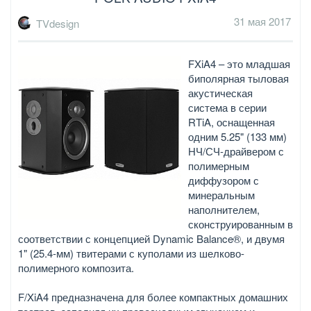
31 мая 2017
TVdesign
FXiA4 – это младшая
биполярная тыловая
акустическая
система в серии
RTiA, оснащенная
одним 5.25" (133 мм)
НЧ/СЧ-драйвером с
полимерным
диффузором с
минеральным
наполнителем,
сконструированным в
соответствии с концепцией Dynamic Balance®, и двумя
1" (25.4-мм) твитерами с куполами из шелково-
полимерного композита.
F/XiA4 предназначена для более компактных домашних