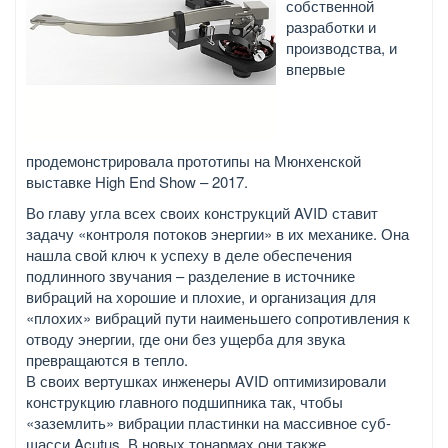
собственной
разработки и
производства, и
впервые
продемонстрировала прототипы на Мюнхенской
выставке High End Show – 2017.
Во главу угла всех своих конструкций AVID ставит
задачу «контроля потоков энергии» в их механике. Она
нашла свой ключ к успеху в деле обеспечения
подлинного звучания – разделение в источнике
вибраций на хорошие и плохие, и организация для
«плохих» вибраций пути наименьшего сопротивления к
отводу энергии, где они без ущерба для звука
превращаются в тепло.
В своих вертушках инженеры AVID оптимизировали
конструкцию главного подшипника так, чтобы
«заземлить» вибрации пластинки на массивное суб-
шасси Acutus. В новых тонармах они также