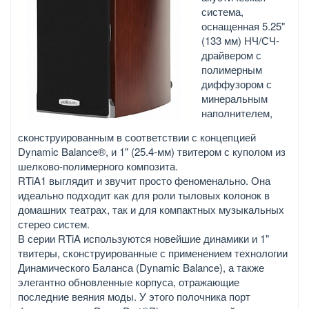
система,
оснащенная 5.25"
(133 мм) НЧ/СЧ-
драйвером с
полимерным
диффузором с
минеральным
наполнителем,
сконструированным в соответствии с концепцией
Dynamic Balance®, и 1" (25.4-мм) твитером с куполом из
шелково-полимерного композита.
RTiA1 выглядит и звучит просто феноменально. Она
идеально подходит как для роли тыловых колонок в
домашних театрах, так и для компактных музыкальных
стерео систем.
В серии RTiA используются новейшие динамики и 1"
твитеры, сконструированные с применением технологии
Динамического Баланса (Dynamic Balance), а также
элегантно обновленные корпуса, отражающие
последние веяния моды. У этого полочника порт