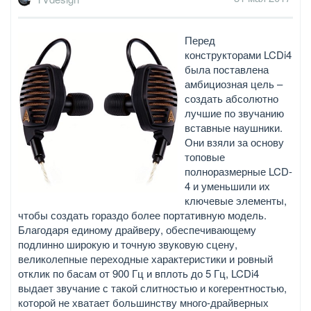
Перед
конструкторами LCDi4
была поставлена
амбициозная цель –
создать абсолютно
лучшие по звучанию
вставные наушники.
Они взяли за основу
топовые
полноразмерные LCD-
4 и уменьшили их
ключевые элементы,
чтобы создать гораздо более портативную модель.
Благодаря единому драйверу, обеспечивающему
подлинно широкую и точную звуковую сцену,
великолепные переходные характеристики и ровный
отклик по басам от 900 Гц и вплоть до 5 Гц, LCDi4
выдает звучание с такой слитностью и когерентностью,
которой не хватает большинству много-драйверных