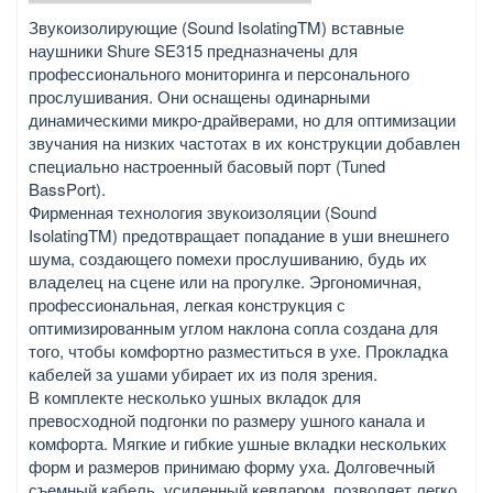
Звукоизолирующие (Sound IsolatingTM) вставные
наушники Shure SE315 предназначены для
профессионального мониторинга и персонального
прослушивания. Они оснащены одинарными
динамическими микро-драйверами, но для оптимизации
звучания на низких частотах в их конструкции добавлен
специально настроенный басовый порт (Tuned
BassPort).
Фирменная технология звукоизоляции (Sound
IsolatingTM) предотвращает попадание в уши внешнего
шума, создающего помехи прослушиванию, будь их
владелец на сцене или на прогулке. Эргономичная,
профессиональная, легкая конструкция с
оптимизированным углом наклона сопла создана для
того, чтобы комфортно разместиться в ухе. Прокладка
кабелей за ушами убирает их из поля зрения.
В комплекте несколько ушных вкладок для
превосходной подгонки по размеру ушного канала и
комфорта. Мягкие и гибкие ушные вкладки нескольких
форм и размеров принимаю форму уха. Долговечный
съемный кабель, усиленный кевларом, позволяет легко