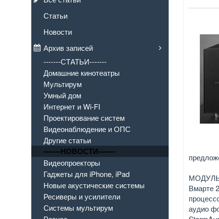
Статьи
Новости
Архив записей
-------СТАТЬИ-------
Домашние кинотеатры
Мультирум
Умный дом
Интернет и Wi-FI
Проектирование систем
Видеонаблюдение и ОПС
Другие статьи
-------НОВОСТИ-------
предложе
Видеопроекторы
Гаджеты для iPhone, iPad
МОДУЛЬ
Новые акустические системы
Вмарте 2
Ресиверы и усилители
процесс
Системы мультирум
аудио фо
StormAud
Разное