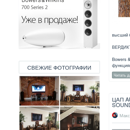
высший б
ВЕРДИК
Bowers &
функция
СВЕЖИЕ ФОТОГРАФИИ
Читать 
ЦАП A
SOUN
Макс