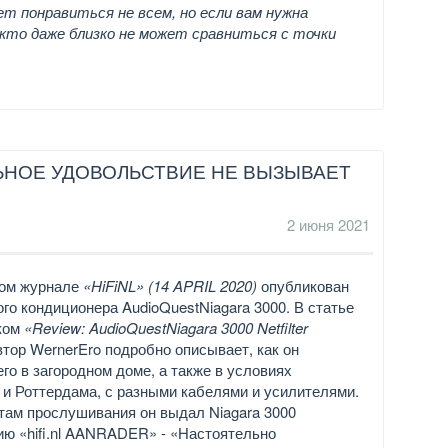
 понравиться не всем, но если вам нужна
икто даже близко не может сравниться с точки
ЛЬНОЕ УДОВОЛЬСТВИЕ НЕ ВЫЗЫВАЕТ
2 июня 2021
ком журнале
«HiFiNL» (14 APRIL 2020)
опубликован
ого кондиционера AudioQuestNiagara 3000. В статье
вком
«Review: AudioQuestNiagara 3000 Netfilter
тор WernerEro подробно описывает, как он
его в загородном доме, а также в условиях
и Роттердама, с разными кабелями и усилителями.
там прослушивания он выдал Niagara 3000
ю «hifi.nl AANRADER» - «Настоятельно