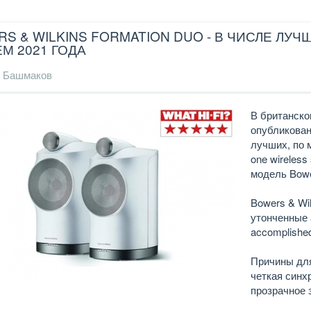
S & WILKINS FORMATION DUO - В ЧИСЛЕ ЛУ
М 2021 ГОДА
 Башмаков
В британск
опубликован
лучших, по м
one wireless
модель Bowe
Bowers & Wi
утонченные 
accomplished
Причины для
четкая синх
прозрачное 