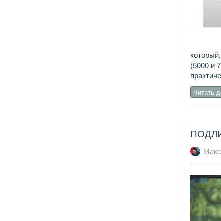
который,
(5000 и 
практиче
Читать 
ПОДЛ
Макс