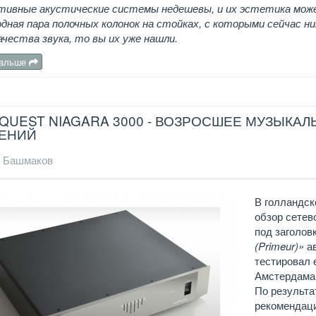
тивные акустические системы недешевы, и их эстетика может
дная пара полочных колонок на стойках, с которыми сейчас н
ачества звука, то вы их уже нашли.
дальше
QUEST NIAGARA 3000 - ВОЗРОСШЕЕ МУЗЫКА
ЕНИЙ
 Башмаков
В голландс
обзор сетев
под заголо
(Primeur)»
ав
тестировал 
Амстердама 
По результа
рекомендаци