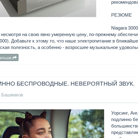
рекомендован
РЕЗЮМЕ
Niagara 300
 несмотря на свою явно умеренную цену, по-прежнему обеспеч
7000). Добавьте к этому то, что наше электропитание в ближайш
ская полезность, а особенно - возросшее музыкальное удовольс
дальше
ИННО БЕСПРОВОДНЫЕ. НЕВЕРОЯТНЫЙ ЗВУК.
 Башмаков
Уорсинг, Ан
подлинно бе
большинств
представляю