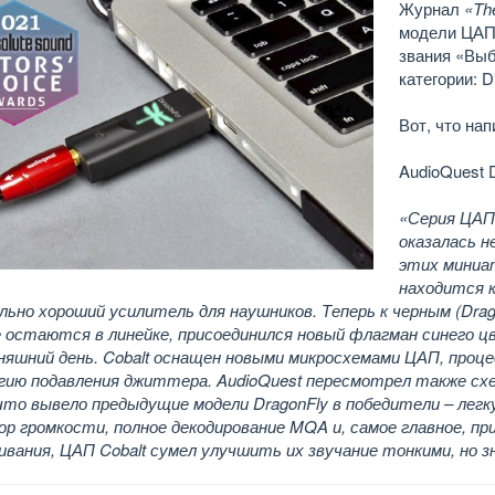
Журнал
«Th
модели ЦАП 
звания «Выбо
категории: D
Вот, что на
AudioQuest D
«Серия ЦАП 
оказалась н
этих миниат
находится к
ьно хороший усилитель для наушников. Теперь к черным (Drago
остаются в линейке, присоединился новый флагман синего цве
дняшний день. Cobalt оснащен новыми микросхемами ЦАП, проц
гию подавления джиттера. AudioQuest пересмотрел также сх
что вывело предыдущие модели DragonFly в победители – легк
ор громкости, полное декодирование MQA и, самое главное, п
ивания, ЦАП Cobalt сумел улучшить их звучание тонкими, но 