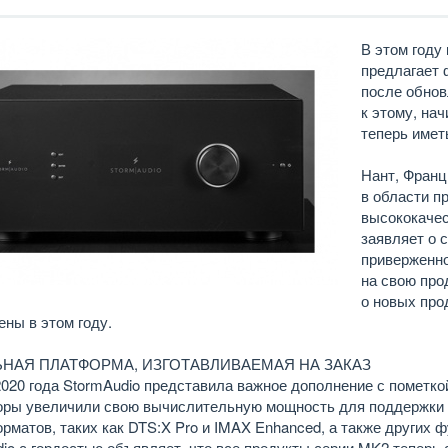
В этом году
предлагает 
после обнов
к этому, на
теперь имет
Нант, Франц
в области п
высококачес
заявляет о 
приверженно
на свою про
о новых про
ны в этом году.
НАЯ ПЛАТФОРМА, ИЗГОТАВЛИВАЕМАЯ НА ЗАКАЗ
020 года StormAudio представила важное дополнение с пометко
оры увеличили свою вычислительную мощность для поддержки
рматов, таких как DTS:X Pro и IMAX Enhanced, а также других ф
io с гордостью объявляет, что все продукты серии MK2 теперь 