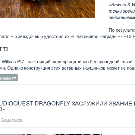
«Bowers & W
точки зрени
гениальным
По результа
алл – 5 звездочек и удостоил их «Платиновой Награды» - «T3 P
Т T3
 Wilkins PI7 - настоящий шедевр подлинно беспроводной связ
ми. Однако конструкция этих вставных наушников может не по
дальше
UDIOQUEST DRAGONFLY ЗАСЛУЖИЛИ ЗВАНИЕ 
D»
 Башмаков