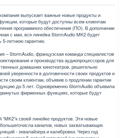
 компания выпускает важные новые продукты и
функции, которые будут доступны всем клиентам
ления программного обеспечения (ПО). В дополнение
чиная с мая, вся линейка StormAudio MK2 будет
ь 5-летнюю гарантию.
ия – StormAudio, французская команда специалистов
роектирования и производства аудиопроцессоров для
твенных домашних кинотеатров, решительно
своей уверенности в долговечности своих продуктов и
сти своим клиентам, объявив о продлении гарантии
дукцию до 5 лет. Одновременно StormAudio объявила
двинутых фирменных функциях, которые будут
й “MK2”к своей линейке продуктов. Эти новые
 большегочисла каналов, новых захватывающих
ункций - эквалайзера и калибровки. Через год
снабжаются 5-летней гарантией (на запчасти и