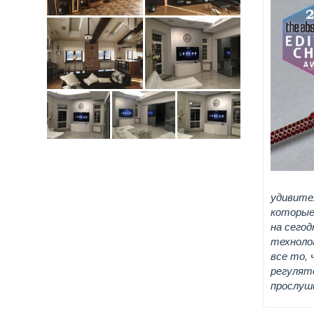
удивител
которые 
на сего
техноло
все то, 
регулят
прослуш