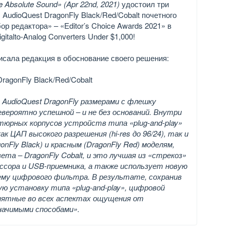
e Absolute Sound» (Apr 22nd, 2021)
удостоил три
AudioQuest DragonFly Black/Red/Cobalt почетного
р редактора» – «Editor’s Choice Awards 2021» в
igitalto-Analog Converters Under $1,000!
писала редакция в обоснование своего решения:
ragonFly Black/Red/Cobalt
AudioQuest DragonFly размерами с флешку
евероятно успешной – и не без оснований. Внутри
юрных корпусов устройств типа «plug-and-play»
ак ЦАП высокого разрешения (hi-res до 96/24), так и
nFly Black) и красным (DragonFly Red) моделям,
та – DragonFly Cobalt, и это лучшая из «стрекоз»
ессора и USB-приемника, а также использует новую
ему цифрового фильтра. В результате, сохранив
ую установку типа «plug-and-play», цифровой
риятные во всех аспектах ощущения от
значимыми способами».