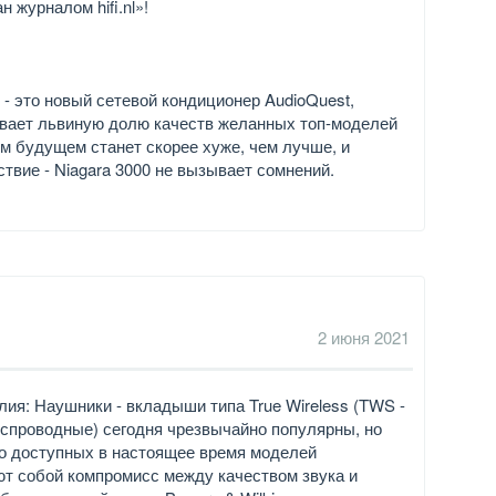
 журналом hifi.nl»!
0 - это новый сетевой кондиционер AudioQuest,
ивает львиную долю качеств желанных топ-моделей
ем будущем станет скорее хуже, чем лучше, и
твие - Niagara 3000 не вызывает сомнений.
2 июня 2021
глия: Наушники - вкладыши типа True Wireless (TWS -
спроводные) сегодня чрезвычайно популярны, но
о доступных в настоящее время моделей
т собой компромисс между качеством звука и