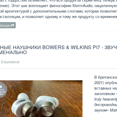
ение). Этот шаг воплощает философию StormAudio, нацеленную 
ой архитектурой с дополнительными слотами, которая позволя
сталляции, и позволяет одному и тому же продукту со времене
дальше
НЫЕ НАУШНИКИ BOWERS & WILKINS PI7 - ЗВУ
МЕНАЛЬНО
 Башмаков
В британск
2021)
опубли
вставных на
заголовком
truly heaven
беспроводн
звуком»
Mat