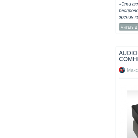
«Эти ак
беспрово
зрения к
Читать 
AUDIO
СОМН
Макс