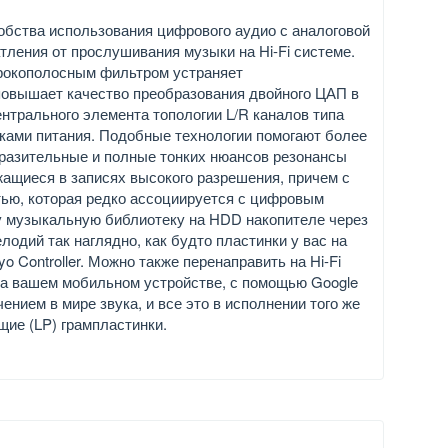
обства использования цифрового аудио с аналоговой
ления от прослушивания музыки на Hi-Fi системе.
рокополосным фильтром устраняет
овышает качество преобразования двойного ЦАП в
трального элемента топологии L/R каналов типа
ками питания. Подобные технологии помогают более
ыразительные и полные тонких нюансов резонансы
ащиеся в записях высокого разрешения, причем с
тью, которая редко ассоциируется с цифровым
 музыкальную библиотеку на HDD накопителе через
одий так наглядно, как будто пластинки у вас на
 Controller. Можно также перенаправить на Hi-Fi
 на вашем мобильном устройстве, с помощью Google
ением в мире звука, и все это в исполнении того же
щие (LP) грампластинки.