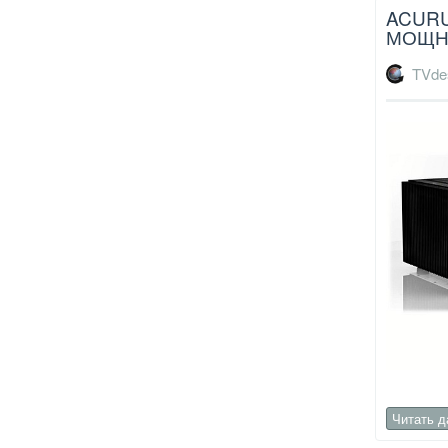
ACURU
МОЩН
TVde
Читать 