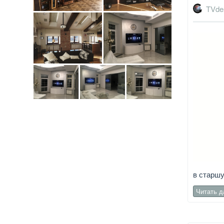
TVde
в старш
Читать 