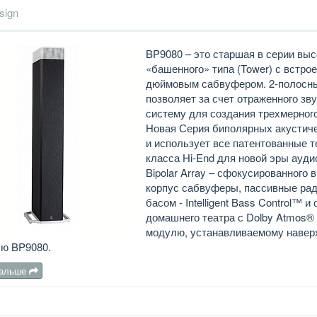
sign
BP9080 – это старшая в серии вы
«башенного» типа (Tower) с встро
дюймовым сабвуфером. 2-полосный
позволяет за счет отраженного з
систему для создания трехмерног
Новая Серия биполярных акустиче
и использует все патентованные т
класса Hi-End для новой эры ауди
Bipolar Array – сфокусированного
корпус сабвуферы, пассивные рад
басом - Intelligent Bass Control™
домашнего театра с Dolby Atmos®
модулю, устанавливаемому навер
ую BP9080.
дальше