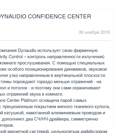
DYNAUDIO CONFIDENCE CENTER
30 ноября 2016
 компания Dynaudio использует свою фирменную
vity Control – контроль направленности излучения)
в комнате прослушивания. С помощью специальных
кже особого позиционирования динамиков, звуковое
олее узко направленным в вертикальной плоскости.
стемы порождают гораздо меньше отражений - на
ол и потолок - и поэтому они сами ограничивают
х отражений звука в комнате.
nce Center Platinum оснащена парой самых
с прецизионным покрытием мягкого тканевого купола,
ой катушкой, намотанной алюминиевым проводом и
х дополняют два СЧ/НЧ-драйвера, симметрично
итеров.
ной магнитной системой, цельнолитым диффузором