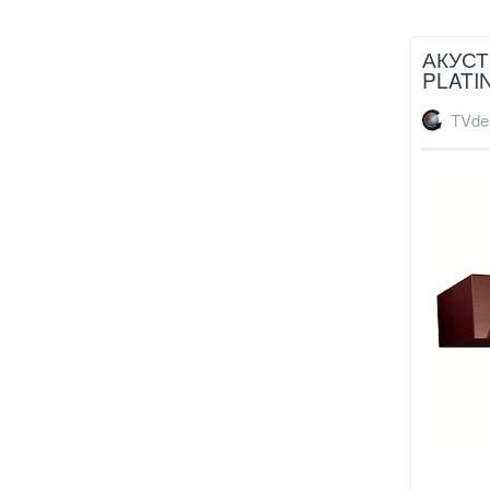
АКУСТ
PLATI
TVde