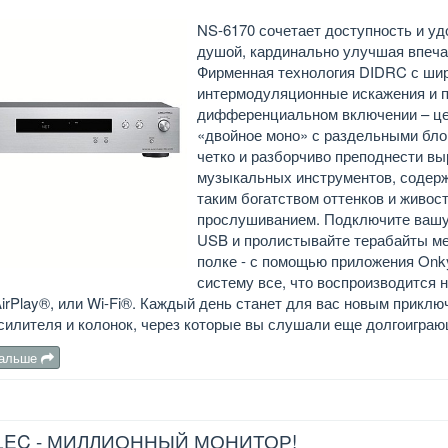
NS-6170 сочетает доступность и уд
душой, кардинально улучшая впечат
Фирменная технология DIDRC с ши
интермодуляционные искажения и п
дифференциальном включении – цен
«двойное моно» с раздельными бло
четко и разборчиво преподнести в
музыкальных инструментов, содерж
таким богатством оттенков и живос
прослушиванием. Подключите вашу
USB и пролистывайте терабайты мел
полке - с помощью приложения Onkyo
систему все, что воспроизводится
irPlay®, или Wi-Fi®. Каждый день станет для вас новым приключ
силителя и колонок, через которые вы слушали еще долгоиграю
дальше
LEC - МИЛЛИОННЫЙ МОНИТОР!