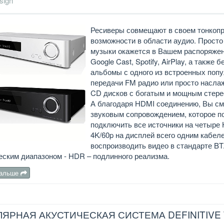
sign
Ресиверы совмещают в своем тонкоп
возможности в области аудио. Просто
музыки окажется в Вашем распоряжен
Google Cast, Spotify, AirPlay, а такж
альбомы с одного из встроенных попу
передачи FM радио или просто насла
CD дисков с богатым и мощным стере
А благодаря HDMI соединению, Вы см
звуковым сопровождением, которое п
подключить все источники на четыре
4K/60p на дисплей всего одним кабел
воспроизводить видео в стандарте BT.
ским диапазоном - HDR – подлинного реализма.
дальше
ЯРНАЯ АКУСТИЧЕСКАЯ СИСТЕМА DEFINITIVE