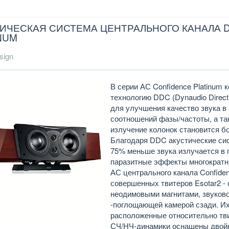
ИЧЕСКАЯ СИСТЕМА ЦЕНТРАЛЬНОГО КАНАЛА 
NUM
sign
В серии АС Confidence Platinum
технологию DDC (Dynaudio Directi
для улучшения качество звука 
соотношений фазы/частоты, а та
излучение колонок становится б
Благодаря DDC акустические си
75% меньше звука излучается в п
паразитные эффекты многократны
АС центрального канала Confide
совершенных твитеров Esotar2 - 
неодимовыми магнитами, звуков
-поглощающей камерой сзади. И
расположенные относительно тв
СЧ/НЧ-динамики оснащены двой