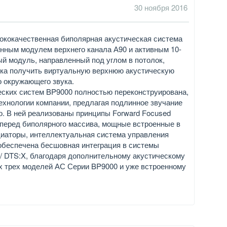
30 ноября 2016
сококачественная биполярная акустическая система
енным модулем верхнего канала А90 и активным 10-
 модуль, направленный под углом в потолок,
вука получить виртуальную верхнюю акустическую
о окружающего звука.
ских систем BP9000 полностью переконструирована,
ехнологии компании, предлагая подлинное звучание
о. В ней реализованы принципы Forward Focused
 вперед биполярного массива, мощные встроенные в
иаторы, интеллектуальная система управления
 и обеспечена бесшовная интеграция в системы
 / DTS:X, благодаря дополнительному акустическому
х трех моделей АС Серии BP9000 и уже встроенному