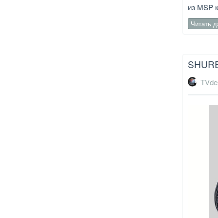
из MSP к
Читать 
SHUR
TVde