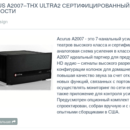
S A2007–THX ULTRA2 СЕРТИФИЦИРОВАННЫЙ
ОСТИ
sign
Acurus A2007 - это 7-канальный у
театров высокого класса и сертифи
аналоговая схема усиления в класс
A2007 идеальный партнер для пред
HD аудио – сигналы высокого разре
конфигурации колонок для домашнег
повышая качество звука за счет о
новых функций, связанных с портом
осуществлять мониторинг по сети е
также приложение для контроля ус
Предусмотрен опционный комплект д
спроектирован, собран вручную и с
опытными сборщиками в США.
дальше