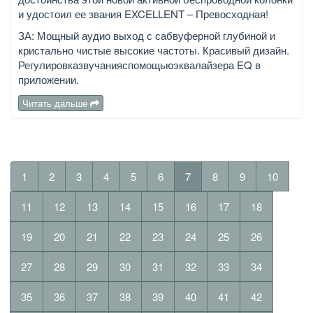
и удостоил ее звания EXCELLENT – Превосходная!
ЗА: Мощный аудио выход с сабвуферной глубиной и
кристально чистые высокие частоты. Красивый дизайн.
Регулировказвучанияспомощьюэквалайзера EQ в
приложении.
Читать дальше
1
2
3
4
5
6
7
8
9
10
11
12
13
14
15
16
17
18
19
20
21
22
23
24
25
26
27
28
29
30
31
32
33
34
35
36
37
38
39
40
41
42